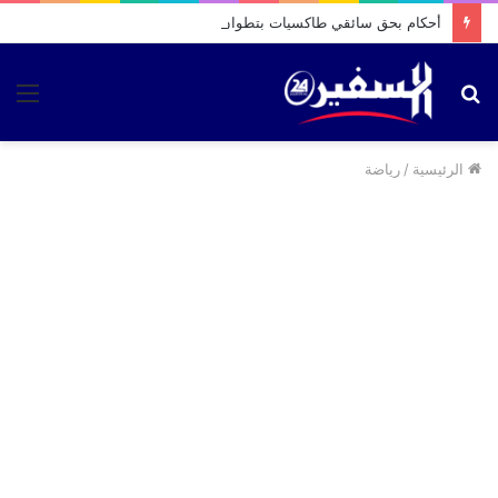
أحكام بحق سائقي طاكسيات بتطوان بتهمة نقل “الحراسة” نحو سبتة
بحث
الق
عن
الرئيسية
/
رياضة