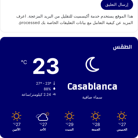
هذا الموقع يستخدم خدمة أكيسميت للتقليل من البريد المزعجة.
اعرف
المزيد عن كيفية التعامل مع بيانات التعليقات الخاصة بك processed
.
الطقس
23
℃
Casablanca
27º - 23º
88%
2.24 كيلومتر/ساعة
سماء صافية
27
27
29
28
27
℃
℃
℃
℃
℃
الخميس
الجمعة
السبت
الأحد
الأثنين