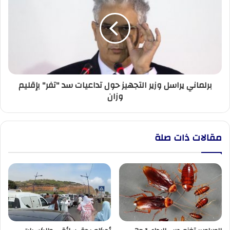
وزير
التجهيز
حول
تداعيات
سد
"تفر"
بإقليم
برلماني يراسل وزير التجهيز حول تداعيات سد "تفر" بإقليم
وزان
وزان
مقالات ذات صلة