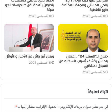
الصراصير تغزو درب الرجاء 1 و2
أحكام بحق سائقي طاكسيات
بالحي الحسني والجهة المختصة
بتطوان بتهمة نقل “الحراسة” نحو
خارج التغطية
سبتة
6 أغسطس 2026
6 أغسطس 2026
حصري لـ”السفير 24″ .. عدنان
ويظل أبو وائل من الأخيار والأوائل
بلحسن يكشف أسباب انسحابه من
5 أغسطس 2026
السباق الانتخابي
5 أغسطس 2026
اترك تعليقاً
لن يتم نشر عنوان بريدك الإلكتروني.
الحقول الإلزامية مشار إليها بـ
*