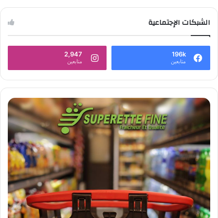
الشبكات الإجتماعية
2,947
196k
متابعين
متابعين