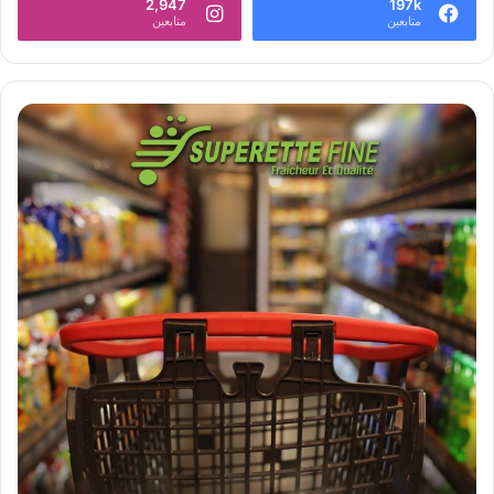
2,947
197k
متابعين
متابعين