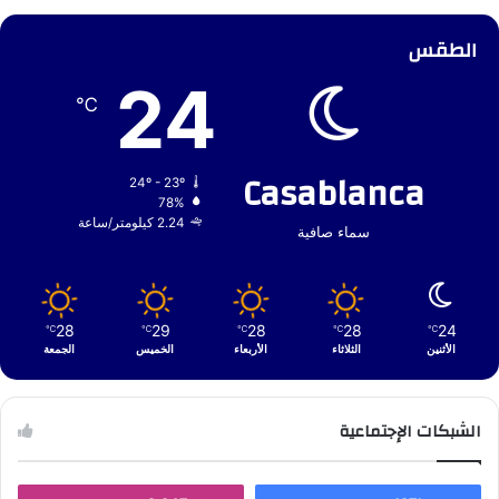
الطقس
24
℃
Casablanca
24º - 23º
78%
2.24 كيلومتر/ساعة
سماء صافية
28
29
28
28
24
℃
℃
℃
℃
℃
الأثنين
الثلاثاء
الأربعاء
الخميس
الجمعة
الشبكات الإجتماعية