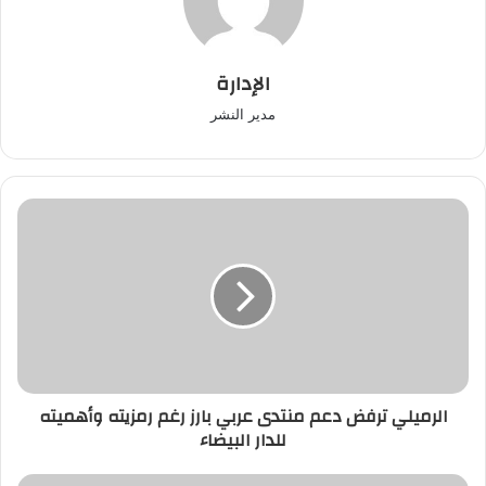
الإدارة
مدير النشر
الرميلي
ترفض
دعم
منتدى
عربي
بارز
رغم
رمزيته
وأهميته
الرميلي ترفض دعم منتدى عربي بارز رغم رمزيته وأهميته
للدار
للدار البيضاء
البيضاء
اقتراب