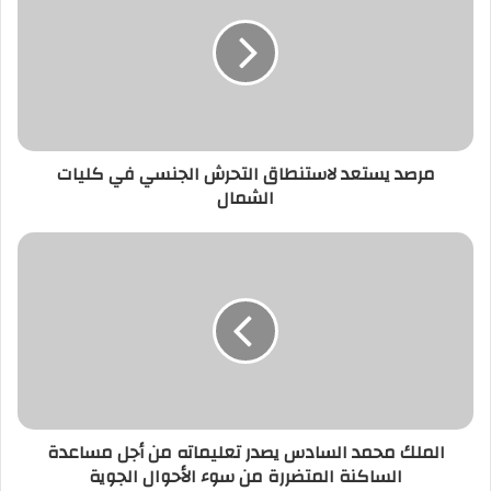
لاستنطاق
التحرش
الجنسي
في
كليات
الشمال‎‎
مرصد يستعد لاستنطاق التحرش الجنسي في كليات
الشمال‎‎
الملك
محمد
السادس
يصدر
تعليماته
من
أجل
مساعدة
الساكنة
الملك محمد السادس يصدر تعليماته من أجل مساعدة
المتضررة
الساكنة المتضررة من سوء الأحوال الجوية
من