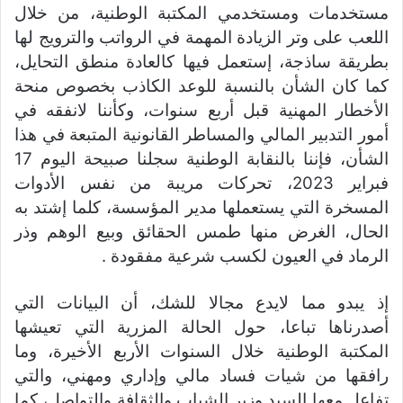
مستخدمات ومستخدمي المكتبة الوطنية، من خلال
اللعب على وتر الزيادة المهمة في الرواتب والترويج لها
بطريقة ساذجة، إستعمل فيها كالعادة منطق التحايل،
كما كان الشأن بالنسبة للوعد الكاذب بخصوص منحة
الأخطار المهنية قبل أربع سنوات، وكأننا لانفقه في
أمور التدبير المالي والمساطر القانونية المتبعة في هذا
الشأن، فإننا بالنقابة الوطنية سجلنا صبيحة اليوم 17
فبراير 2023، تحركات مريبة من نفس الأدوات
المسخرة التي يستعملها مدير المؤسسة، كلما إشتد به
الحال، الغرض منها طمس الحقائق وبيع الوهم وذر
الرماد في العيون لكسب شرعية مفقودة .
إذ يبدو مما لايدع مجالا للشك، أن البيانات التي
أصدرناها تباعا، حول الحالة المزرية التي تعيشها
المكتبة الوطنية خلال السنوات الأربع الأخيرة، وما
رافقها من شيات فساد مالي وإداري ومهني، والتي
تفاعل معها السيد وزير الشباب والثقافة والتواصل، كما