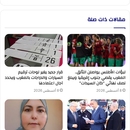
سوء
الأحوال
الجوية
مقالات ذات صلة
لبؤات الأطلس يواصلن التألق..
قرار جديد يغير لوحات ترقيم
المغرب يقصي جنوب إفريقيا ويبلغ
السيارات والدراجات بالمغرب ويحدد
نصف نهائي “كان السيدات”
آجال اعتمادها
8 أغسطس 2026
8 أغسطس 2026