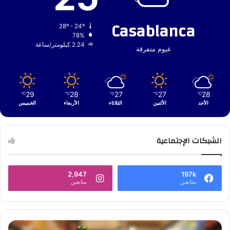
Casablanca
28º - 24º
78%
2.24 كيلومتر/ساعة
غيوم متفرقة
29
28
27
27
28
℃
℃
℃
℃
℃
الأحد
الأثنين
الثلاثاء
الأربعاء
الخميس
الشبكات الإجتماعية
2,947
197k
متابعين
متابعين