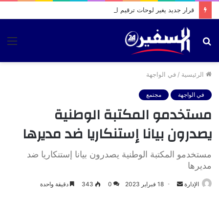
قرار جديد يغير لوحات ترقيم السيارات والدراجات بالمغرب ويحدد آجال اعتمادها
بحث
الق
عن
الرئيسية
/
في الواجهة
في الواجهة
مجتمع
مستخدمو المكتبة الوطنية
يصدرون بيانا إستنكاريا ضد مديرها
مستخدمو المكتبة الوطنية يصدرون بيانا إستنكاريا ضد
مديرها
أرسل
الإدارة
18 فبراير 2023
0
343
دقيقة واحدة
بريدا
إلكترونيا