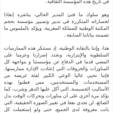
في تاريخ هذه المؤسسة الثقافية .
وهو سلوك ما فتئ المدير الحالي، يباشره إنقاذا
لخساراته المتكررة في تدبير وتسيير مؤسسة بحجم
المكتبة الوطنية للمملكة المغربية، ويؤكد بالملموس ما
تضمنته بياناتنا السابقة .
هذا، وإننا بالنقابة الوطنية، إذ نستنكر هذه الممارسات
السلطوية والإبتزازية، ونجدد إصرارنا وعزمنا على
المضي قدما في الدفاع عن مؤسستنا و مواجهة كل
المناورات والخروقات التي إعتادت الإدارة ممارستها،
فإننا نحيي عاليا الوعي الكبير لفئة عريضة من
المستخدمات والمستخدمين، ممن فطنوا بهذه
الأساليب الخسيسة، التي أكل عليها الدهر وشرب، كما
نؤكد مرة أخرى على أن مناورات وتحركات الوقت بدل
الضائع، لن تجدي نفعا في تغيير الصورة الحقيقية، التي
باتت معروفة لدى الجميع، حتى ولو إستعملت كل