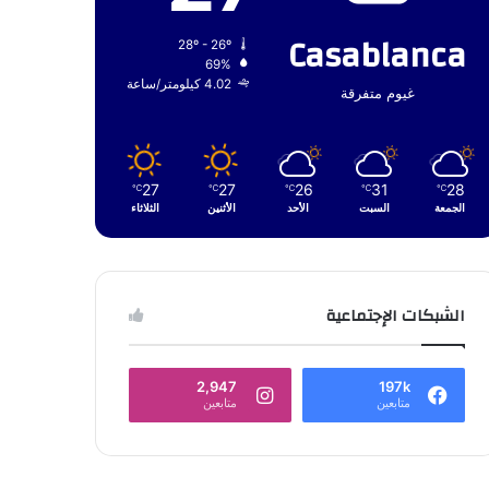
Casablanca
28º - 26º
69%
4.02 كيلومتر/ساعة
غيوم متفرقة
27
27
26
31
28
℃
℃
℃
℃
℃
الجمعة
السبت
الأحد
الأثنين
الثلاثاء
الشبكات الإجتماعية
2,947
197k
متابعين
متابعين