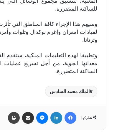
المعنية، لتنسيق مجموع الوسائل التي يتعي
للساكنة المتضررة.
وسيهم هذا الإجراء كافة المناطق التي تأثرت 
لقيادات امغران وإغرم نوكدال وتلوات وأمر
وترناتا.
وتطبيقا لهذه التعليمات الملكية، ستقدم ا
معداتها الجوية، من أجل تسريع عمليات ال
الساكنة المتضررة.
الملك محمد السادس
فيسبوك
لينكدإن
ماسنجر
مشاركة عبر البريد
طباعة
شاركها