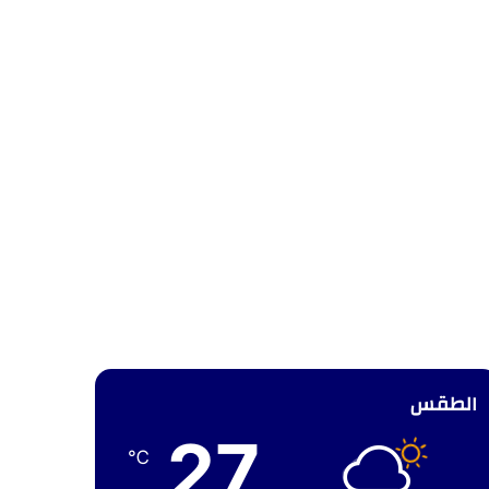
الطقس
27
℃