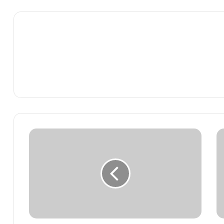
برشيد
...
صاحب
أشهر
مطعم
للمأكولات
"يبخس"
عمل
السلطات