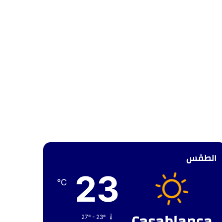
الطقس
23
℃
27º - 23º