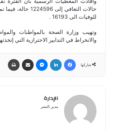
للوفيات الى 16193 .
وتهيب وزارة الصحة بالمواطنات والمواطن
والانخراط في التدابير الاحترازية التي إتخذ
فيسبوك
لينكدإن
ماسنجر
مشاركة عبر البريد
طباعة
شاركها
الإدارة
مدير النشر