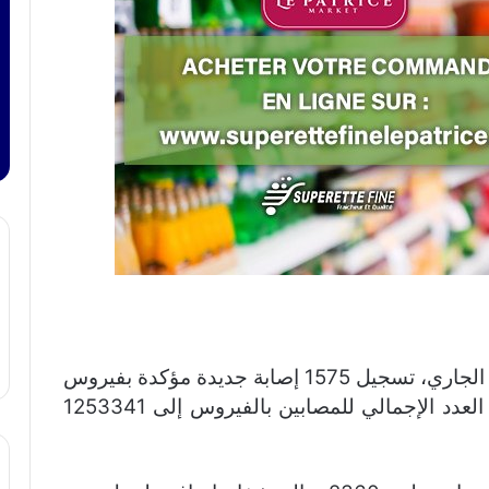
أعلنت وزارة الصحة، اليوم الثلاثاء 19 يوليوز الجاري، تسجيل 1575 إصابة جديدة مؤكدة بفيروس
“كورونا” خلال ال24 ساعة الماضية، ليرتفع العدد الإجمالي للمصابين بالفيروس إلى 1253341