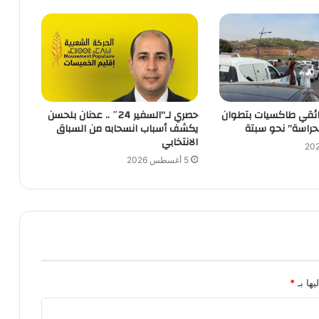
ئقي طاكسيات بتطوان
حصري لـ”السفير 24″ .. عدنان بلحسن
حراسة” نحو سبتة
يكشف أسباب انسحابه من السباق
الانتخابي
5 أغسطس 2026
يها بـ
*