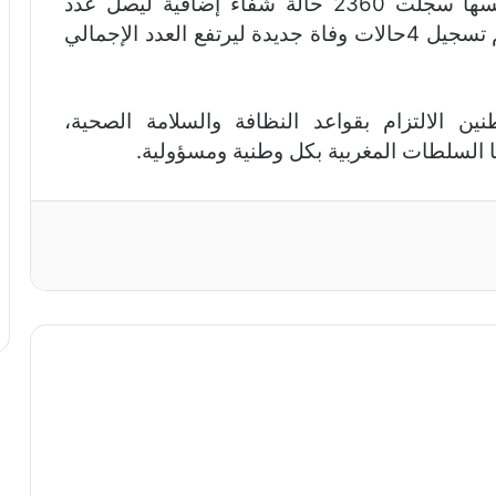
وأفادت المعطيات الرسمية بأن الفترة نفسها سجلت 2360 حالة شفاء إضافية ليصل عدد
حالات التعافي إلى 1224596 حالة، فيما تم تسجيل 4حالات وفاة جديدة ليرتفع العدد الإجمالي
ين الالتزام بقواعد النظافة والسلامة الصحية،
تها السلطات المغربية بكل وطنية ومسؤولية.