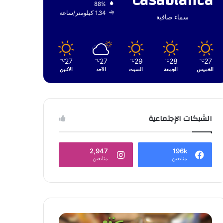
Casablanca
88%
1.34 كيلومتر/ساعة
سماء صافية
27
27
29
28
27
℃
℃
℃
℃
℃
الخميس
الجمعة
السبت
الأحد
الأثنين
الشبكات الإجتماعية
2,947
196k
متابعين
متابعين