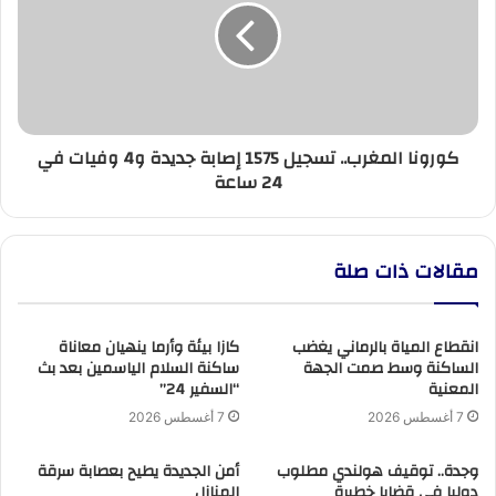
1575
إصابة
جديدة
و4
وفيات
في
كورونا المغرب.. تسجيل 1575 إصابة جديدة و4 وفيات في
24
24 ساعة
ساعة
مقالات ذات صلة
انقطاع المياة بالرماني يغضب
كازا بيئة وأرما ينهيان معاناة
الساكنة وسط صمت الجهة
ساكنة السلام الياسمين بعد بث
المعنية
“السفير 24”
7 أغسطس 2026
7 أغسطس 2026
وجدة.. توقيف هولندي مطلوب
أمن الجديدة يطيح بعصابة سرقة
دوليا في قضايا خطيرة
المنازل