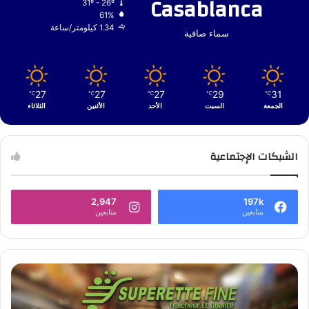
Casablanca
31º - 26º
61%
1.34 كيلومتر/ساعة
سماء صافية
27
27
27
29
31
℃
℃
℃
℃
℃
الجمعة
السبت
الأحد
الأثنين
الثلاثاء
الشبكات الإجتماعية
2,947
197k
متابعين
متابعين