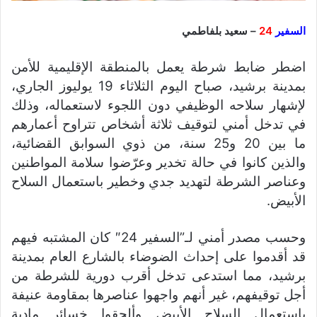
السفير
24
– سعيد بلفاطمي
اضطر ضابط شرطة يعمل بالمنطقة الإقليمية للأمن
بمدينة برشيد، صباح اليوم الثلاثاء 19 يوليوز الجاري،
لإشهار سلاحه الوظيفي دون اللجوء لاستعماله، وذلك
في تدخل أمني لتوقيف ثلاثة أشخاص تتراوح أعمارهم
ما بين 20 و25 سنة، من ذوي السوابق القضائية،
والذين كانوا في حالة تخدير وعرّضوا سلامة المواطنين
وعناصر الشرطة لتهديد جدي وخطير باستعمال السلاح
الأبيض.
وحسب مصدر أمني لـ”السفير 24″ كان المشتبه فيهم
قد أقدموا على إحداث الضوضاء بالشارع العام بمدينة
برشيد، مما استدعى تدخل أقرب دورية للشرطة من
أجل توقيفهم، غير أنهم واجهوا عناصرها بمقاومة عنيفة
باستعمال السلاح الأبيض وألحقوا خسائر مادية