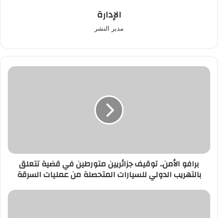
الإدارة
مدير النشر
برافو
الأمن..
توقيف
جزائريين
متورطين
في
قضية
تتعلق
بالتهريب
برافو الأمن.. توقيف جزائريين متورطين في قضية تتعلق
الدولي
بالتهريب الدولي للسيارات المتحصلة من عمليات السرقة
للسيارات
المتحصلة
من
كورونا
عمليات
المغرب..
السرقة
تسجيل