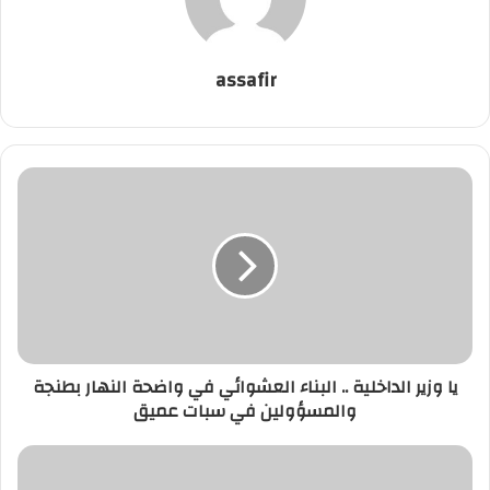
assafir
يا
وزير
الداخلية
..
البناء
العشوائي
في
واضحة
النهار
يا وزير الداخلية .. البناء العشوائي في واضحة النهار بطنجة
بطنجة
والمسؤولين في سبات عميق
والمسؤولين
في
سبات
مواجهة
عميق
المولودية