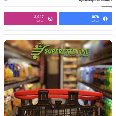
2,947
197k
متابعين
متابعين