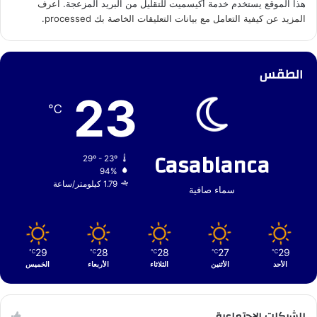
هذا الموقع يستخدم خدمة أكيسميت للتقليل من البريد المزعجة.
اعرف
المزيد عن كيفية التعامل مع بيانات التعليقات الخاصة بك processed
.
الطقس
23
℃
Casablanca
29º - 23º
94%
1.79 كيلومتر/ساعة
سماء صافية
29
28
28
27
29
℃
℃
℃
℃
℃
الأحد
الأثنين
الثلاثاء
الأربعاء
الخميس
الشبكات الإجتماعية