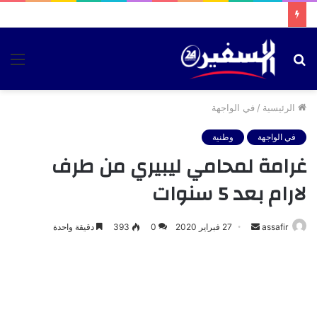
بحث
الق
عن
الرئيسية
/
في الواجهة
في الواجهة
وطنية
غرامة لمحامي ليبيري من طرف
لارام بعد 5 سنوات
أرسل
assafir
27 فبراير 2020
0
393
دقيقة واحدة
بريدا
إلكترونيا