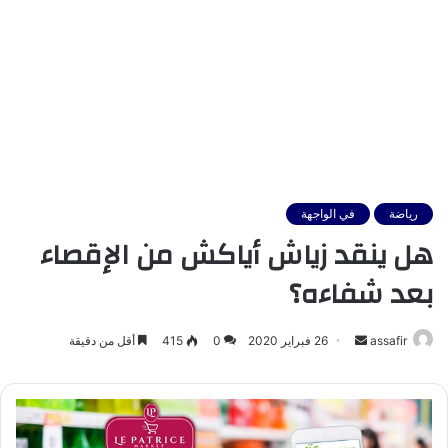
رياضة
في الواجهة
هل ينقد زياش أياكش من الإقصاء
بعد شفاءه؟
أرسل
assafir
26 فبراير 2020
0
415
أقل من دقيقة
بريدا
إلكترونيا