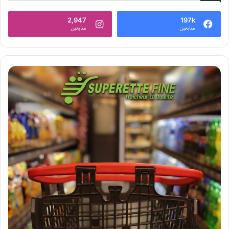
2,947
197k
متابعين
متابعين