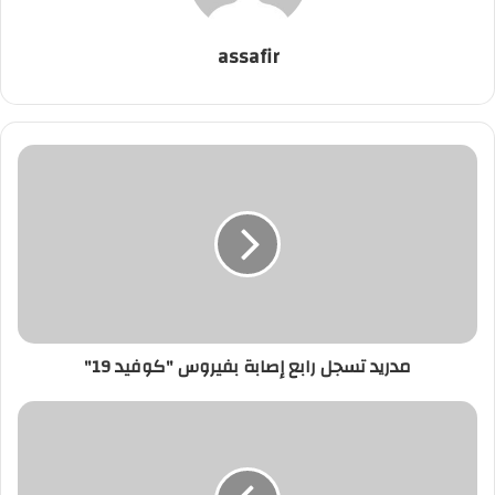
assafir
مدريد
تسجل
رابع
إصابة
بفيروس
"كوفيد
19"
مدريد تسجل رابع إصابة بفيروس "كوفيد 19"
الأسباب
وراء
وفاة
الرئيس