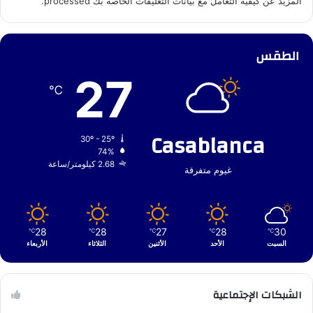
المزيد عن كيفية التعامل مع بيانات التعليقات الخاصة بك processed
.
الطقس
27
℃
Casablanca
30º - 25º
74%
2.68 كيلومتر/ساعة
غيوم متفرقة
28
28
27
28
30
℃
℃
℃
℃
℃
السبت
الأحد
الأثنين
الثلاثاء
الأربعاء
الشبكات الإجتماعية