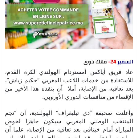
السفير
24-
ملاك دوى
عاد فريق أياكس أمستردام الهولندي لكرة القدم،
للاستفادة من خدمات اللاعب المغربي “حكيم زياش”،
بعد تعافيه من الإصابة، أملا أن ينقده هذا الأخير من
الإقصاء من منافسات الدوري الأوروبي.
وأعلنت صحيفة ”دي تيليغراف“ الهولندية، أن “نجم
المنتخب الوطني المغربي سيكون جاهزا لخوض
المباراة أمام خيتافي بعد تعافيه من الإصابة، علما أن
مواجهة الذهاب قد انتهت لصالح النادي الإسباني