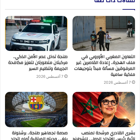
مقالات ذات صلة
المعتصمين
التعاون المغربي الأوروبي في
طنجة تدخل عصر الأمن الذكي..
ملف الهجرة.. إعادة القاصرين غير
مركبتان متطورتان لتعزيز مكافحة
المرفوقين مسألة مبدأ بتوجيهات
الجريمة وتنظيم السير
ملكية سامية
7 أغسطس 2026
7 أغسطس 2026
بشرى القادري مرشحة لمنصب
صدمة لجماهير طنجة.. برشلونة
نائبة رئيس الاتحاد الدولي للشطرنج
يلغي وديته المرتقبة أمام اتحاد