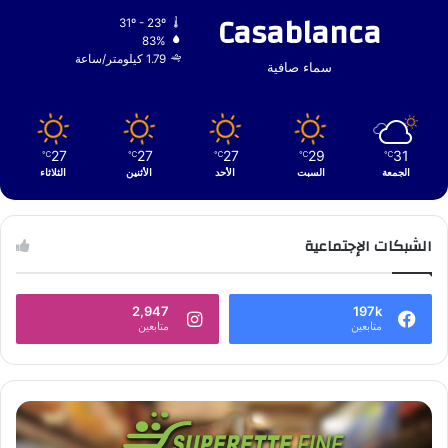
Casablanca
31º - 23º
83%
1.79 كيلومتر/ساعة
سماء صافية
27
27
27
29
31
℃
℃
℃
℃
℃
الجمعة
السبت
الأحد
الأثنين
الثلاثاء
الشبكات الإجتماعية
2,947
197k
متابعين
متابعين