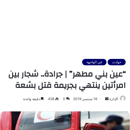
حوادث
في الواجهة
“عين بني مطهر” | جرادة.. شجار بين
امرأتين ينتهي بجريمة قتل بشعة
أرسل
الإدارة
16 سبتمبر 2019
0
458
دقيقة واحدة
بريدا
إلكترونيا