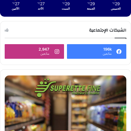
27
27
29
29
29
℃
℃
℃
℃
℃
الخميس
الجمعة
السبت
الأحد
الأثنين
الشبكات الإجتماعية
2,947
196k
متابعين
متابعين