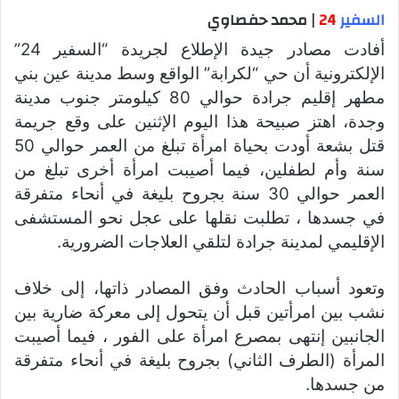
السفير
24
| محمد حفصاوي
أفادت مصادر جيدة الإطلاع لجريدة “السفير 24”
الإلكترونية أن حي “لكرابة” الواقع وسط مدينة عين بني
مطهر إقليم جرادة حوالي 80 كيلومتر جنوب مدينة
وجدة، اهتز صبيحة هذا اليوم الإثنين على وقع جريمة
قتل بشعة أودت بحياة امرأة تبلغ من العمر حوالي 50
سنة وأم لطفلين، فيما أصيبت امرأة أخرى تبلغ من
العمر حوالي 30 سنة بجروح بليغة في أنحاء متفرقة
في جسدها ، تطلبت نقلها على عجل نحو المستشفى
الإقليمي لمدينة جرادة لتلقي العلاجات الضرورية.
وتعود أسباب الحادث وفق المصادر ذاتها، إلى خلاف
نشب بين امرأتين قبل أن يتحول إلى معركة ضارية بين
الجانبين إنتهى بمصرع امرأة على الفور ، فيما أصيبت
المرأة (الطرف الثاني) بجروح بليغة في أنحاء متفرقة
من جسدها.