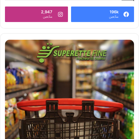
2,947
196k
متابعين
متابعين