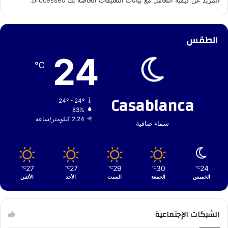
الطقس
24
℃
Casablanca
24º - 24º
83%
2.24 كيلومتر/ساعة
سماء صافية
27
27
29
30
24
℃
℃
℃
℃
℃
الخميس
الجمعة
السبت
الأحد
الأثنين
الشبكات الإجتماعية