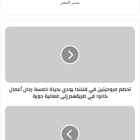
مدير النشر
تحطم
مروحيتين
في
فنلندا
يودي
بحياة
خمسة
رجال
أعمال
تحطم مروحيتين في فنلندا يودي بحياة خمسة رجال أعمال
كانوا
كانوا في طريقهم إلى فعالية جوية
في
طريقهم
إلى
اتفاقية
فعالية
بين
جوية
الأمن
الوطني
ورونو