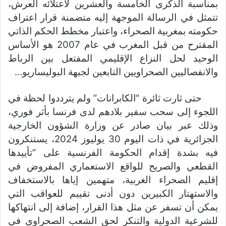
بمناسبة الذكرى الخامسة والعشرين لاعتلائه العرش،
تتمثل في الرسالة الموجهة إليه متضمنة قرار اعتراف
حكومته بمغربية الصحراء، واعتبار مخطط الحكم الذاتي
المقترح من قبل المغرب في عام 2007 هو الأساس
الوحيد لحل النزاع الإقليمي المفتعل بين الرباط
والانفصاليين الصحراويين التابعين لجبهة البوليساريو…
حتى ثارت ثائرة “الكابرانات” ولم يترددوا لحظة في
اللجوء إلى سحب سفير بلادهم لدى فرنسا بأثر فوري،
وذلك عبر بيان صادر عن وزارة الشؤون الخارجية
الجزائرية في ذات اليوم 30 يوليوز 2024، يستنكرون
فيه بشدة إقدام الحكومة الفرنسية على “تأييدها
القطعي والصريح للواقع الاستعماري المفروض في
إقليم الصحراء الغربية، متهمين إياها بالاستخفاف
والاستهتار الكبيرين دون أدنى تقييم للعواقب التي
يمكن أن تسفر عن مثل هذا القرار، إضافة إلى انتهاكها
للشرعية الدولية والتنكر لحق الشعب الصحراوي في