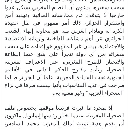
سحب سفيره، بدعوى أن النظام المغربي يشكل عدوا
خارجيا لا يتوقف عن ممارساته العدائية وتهديد أمن
واستقرار الجزائر، ذلك أمر مفهوم في ظل عقيدة
الكره له ومادام الغرض منه هو محاولة إلهاء الشعب
الجزائري عن أهم مشاكله الداخلية وأزماته الاقتصادية
والاجتماعية. بيد أن غير المفهوم هو إقدامه على سحب
سفرائه من أي دولة تتجرأ على شق عصا الطاعة
والانحياز للطرح المغربي، عبر الاعتراف بمغربية
الصحراء وتأييد مقترح الحكم الذاتي في الأقاليم
الجنوبية تحت السيادة المغربية، علما أن الجزائر طالما
صرحت في عديد المناسبات بأنها ليست طرفا في نزاع
“الصحراء الغربية” وغير معنية به…
إذ بمجرد ما غيرت فرنسا موقفها بخصوص ملف
الصحراء المغربية، عندما اختار رئيسها إيمانويل ماكرون
أن يقدم هدية ثمينة لملك المغرب محمد السادس