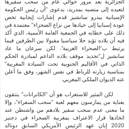
الجزائرية بعد مرور حوالي عام من سحب سفيرها
لتعيده إلى منصبه بمدريد، بدعوى “أن رئيس الحكومة
الإسبانية بيدرو سانشيز قدم إشارات إيجابية تخص
عودة إسبانيا إلى حيادها من نزاع الصحراء” معتمدة في
ذلك على خطابه في الجمعية العامة الأممية، الذي أكد
فيه أن بلاده تؤيد حلا سياسيا مقبولا بين الطرفين فيما
يرتبط ب”الصحراء الغربية”. لكن سرعان ما عاد
سانشيز ل”تجديد موقف بلاده الداعم لمبادرة الحكم
الذاتي في الأقاليم الجنوبية تحت السيادة المغربية”
بمناسبة زيارته للرباط في نفس الشهر، وفق ما أعلن
عنه الديوان الملكي المغربي.
لكن المثير للاستغراب هو أن “الكابرانات” ينتقون
بعناية من يمارسون معهم لعبة “سحب السفراء”، وإلا
ما معنى عدم سحب سفير بلادهم من واشنطن عند
اتخاذها قرار الاعتراف بمغربية الصحراء في دجنبر
2020 إبان عهد الرئيس الأمريكي السابق دونالد