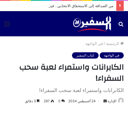
من الصداقة إلى الاستحقاق الانتخابي.. فيديو متداول يثير تساؤلات حول تحركات بشرى الوردي بمقام الطلبة
بحث
الق
عن
الرئيسية
/
في الواجهة
في الواجهة
كتاب السفير
الكابرانات واستمراء لعبة سحب
السفراء!
الكابرانات واستمراء لعبة سحب السفراء!
أرسل
الإدارة
24 أغسطس 2024
0
297
3 دقائق
بريدا
إلكترونيا