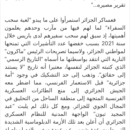
تقرير مصيره…”
فعساكر الجزائر استمرأوا على ما يبدو “لعبة سحب
السفراء” لما لهم فيها من مآرب وحدهم يعلمون
أهميتها، إذ سبق لهم سحب سفيرهم لدى باريس خلال
سنة 2021 بسبب خفضها عدد التأشيرات التي تمنحها
لمواطني الجزائر، ولاسيما تصريحات الرئيس “ماكرون”
النارية التي انتقد بواسطتها ما أسماه “التاريخ الرسمي”
الذي كتبته الجزائر لنفسها، معتبرا أنه تاريخ “لا يستند
إلى حقائق”. وذهب إلى حد التشكيك في وجود “أمة
جزائرية” قبل الاستعمار الفرنسي، مما اضطر معه
الجيش الجزائري إلى منع الطائرات العسكرية
الفرنسية المتجهة إلى منطقة الساحل من التحليق في
المجال الجوي للجزائر. ومع كل ذلك لم يلبث “عبد
المجيد تبون” الواجهة المدنية للنظام العسكري
الجزائري أن أعلن بعد تلك الأزمة الدبلوماسية الشديدة
التي دامت عدة شهور، عن عودة سفير بلاده لمواصلة