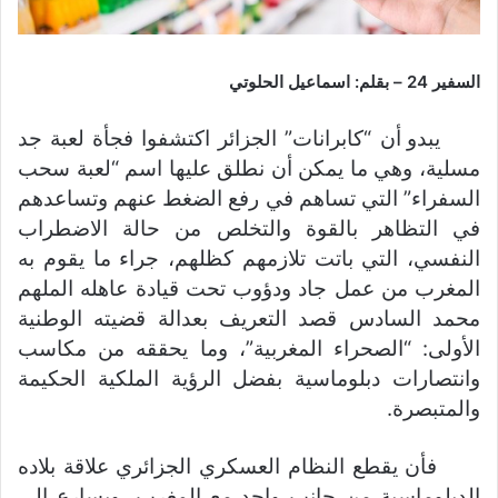
السفير 24 – بقلم: اسماعيل الحلوتي
يبدو أن “كابرانات” الجزائر اكتشفوا فجأة لعبة جد
مسلية، وهي ما يمكن أن نطلق عليها اسم “لعبة سحب
السفراء” التي تساهم في رفع الضغط عنهم وتساعدهم
في التظاهر بالقوة والتخلص من حالة الاضطراب
النفسي، التي باتت تلازمهم كظلهم، جراء ما يقوم به
المغرب من عمل جاد ودؤوب تحت قيادة عاهله الملهم
محمد السادس قصد التعريف بعدالة قضيته الوطنية
الأولى: “الصحراء المغربية”، وما يحققه من مكاسب
وانتصارات دبلوماسية بفضل الرؤية الملكية الحكيمة
والمتبصرة.
فأن يقطع النظام العسكري الجزائري علاقة بلاده
الدبلوماسية من جانب واحد مع المغرب، ويسارع إلى