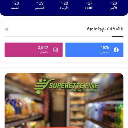
28
29
28
27
28
℃
℃
℃
℃
℃
الأثنين
الثلاثاء
الأربعاء
الخميس
الجمعة
الشبكات الإجتماعية
2,947
197k
متابعين
متابعين