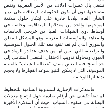
تشغل بال عشرات الآلاف من الأسر المغربية وتقض
مضاجعها، دون أن تكون الحكومات المتعاقبة على تدبير
الشأن العام ببلادنا قادرة على ابتكار حلول ملائمة
لمواجهتها والحد من معدلاتها المتفاقمة، وخاصة في
أوساط ذوي الشهادات العليا من خريجي الجامعات
والمعاهد والمؤسسات المغربية. وهو المشكل المقلق
والمؤرق الذي لم تعد تنفع معه تلك الحلول الموسمية
والترقيعية، التي ليس لها من هدف عدا در الرماد في
العيون ومحاولة تذويب الاحتقان الشعبي المتنامي إلى
حد أصبح فيه البعض يصف “عطالة الشباب” بالقنبلة
الموقوتة، التي لا يمكن التنبؤ بموعد انفجارها ولا بحجم
تداعياتها الوخيمة.
فالمذكرات الإخبارية للمندوبية السامية للتخطيط
لم تفتأ تكشف عن أرقام صادمة حول ارتفاع معدلات
البطالة في صفوف الشباب، حيث أن المذكرة الأخيرة