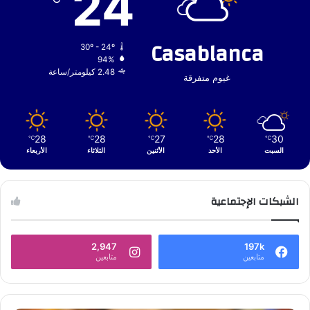
24
Casablanca
30º - 24º
94%
2.48 كيلومتر/ساعة
غيوم متفرقة
28
28
27
28
30
℃
℃
℃
℃
℃
السبت
الأحد
الأثنين
الثلاثاء
الأربعاء
الشبكات الإجتماعية
2,947
197k
متابعين
متابعين