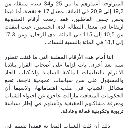
المتراوحة أعمارهم ما بين 25 و34 سنة، منتقلة من
19,2 إلى 20,9 في المائة، بمعدل 1,7 + نقطة. أما فيما
يخص جنس العاطلين، فقد رصت أرقام المندوبية
ارتفاعا في معدل البطالة لدى الجنسين، حيث انتقلت
من 10,5 إلى 11,5 في المائة لدى الرجال، ومن 17,3
إلى 18,1 في المائة بالنسبة للنساء…
إننا أمام هذه الأرقام المقلقة التي ما فتئت تتطور
سنة بعد أخرى، بات لزاما على أصحاب القرار ببلادنا
الالتزام بالتعليمات الملكية السامية والانكباب الجاد
والمسؤول على سن سياسات عمومية ناجعة، تضع
مشاكل الشباب في صلب اهتماماتها، ولاسيما أن
الحكومات المتعاقبة مازالت عاجزة عن احتواء الشباب
ومعرفة مشاكلهم الحقيقية وتأهيلهم في إطار سياسة
تربوية وتكوينية فعالة وهادفة.
ذلك أن ثلث الشباب المغاربة فقدوا ثقتهم في