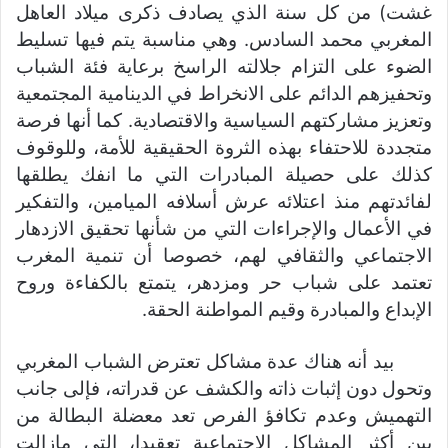
غشت) من كل سنة الذي يصادف ذكرى ميلاد العاهل
المغربي محمد السادس. وهي مناسبة يتم فيها تسليط
الضوء على التزام جلالته الراسخ برعاية فئة الشباب
وتحفيزهم الدائم على الانخراط في الدينامية المجتمعية
وتعزيز مشاركتهم السياسية والاقتصادية. كما أنها فرصة
متجددة للاحتفاء بهذه الثروة الحقيقية للأمة، وللوقوف
كذلك على حصيلة المبادرات التي ما انفك يطلقها
لفائدتهم منذ اعتلائه عرش أسلافه الميامين، والتفكير
في الأعمال والإجراءات التي من شأنها تحقيق الازدهار
الاجتماعي والثقافي لهم، خصوصا أن تنمية المغرب
تعتمد على شباب حر ومزدهر، يتمتع بالكفاءة وروح
الإبداع والمبادرة وقيم المواطنة الحقة.
بيد أنه هناك عدة مشاكل تعترض الشباب المغربي
وتحول دون إثبات ذاته والكشف عن قدراته، فإلى جانب
التهميش وعدم تكافؤ الفرص تعد معضلة البطالة من
بين أكثر المشاكل الاجتماعية تعقيدا، التي مازالت