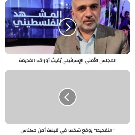
المجلس
الأمني
الإسرائيلي
يُقَلِبُ
أوراقه
القديمة
المجلس الأمني الإسرائيلي يُقَلِبُ أوراقه القديمة
"التفحيط"
يوقع
شخصا
في
قبضة
أمن
مكناس
"التفحيط" يوقع شخصا في قبضة أمن مكناس