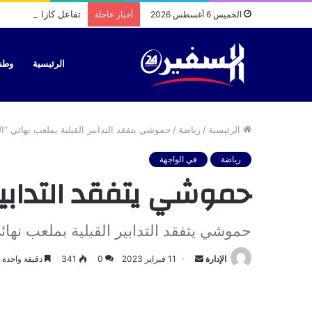
تفاعل كازا بيئة مع فيديو “السفير 24” الذي وثق ل
الخميس 6 أغسطس 2026
أخبار عاجلة
الرئيسية
وطن
الرئيسية
/
رياضة
/
حموشي يتفقد التدابير القبلية بملعب نهائي “الم
رياضة
في الواجهة
حموشي يتفقد التدابير 
حموشي يتفقد التدابير القبلية بملعب نهائي
أرسل
الإدارة
11 فبراير 2023
0
341
دقيقة واحدة
بريدا
إلكترونيا