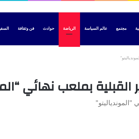
معاناة الساكنة مع الصراصير
ية
مجتمع
عالم السياسة
الرياضة
حوادث
فن وثقافة
السفير 
وندياليتو”
القبلية بملعب نهائي “المو
 "الموندياليتو"