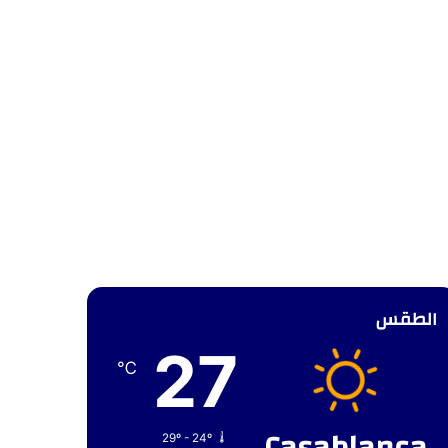
الطقس
27
℃
29º - 24º