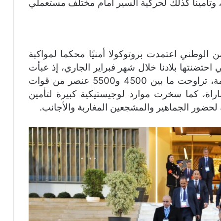
، وتأمينا كذلك لحركية السير أمام مختلف مستعملي
من الوطني اعتمدت بروتوكولا أمنيًا محكما لمواكبة
 احتضنتها بلادنا خلال شهر فبراير الجاري، إذ عبأت
لكل مباراة من المباريات موارد بشرية مهمة، تراوحت ما بين 4500 و5500 عنصر من قوات
اة، كما سخرت موارد لوجيستيكية كبيرة لتأمين
 لحضور الجماهير والمشجعين المغاربة والأجانب.