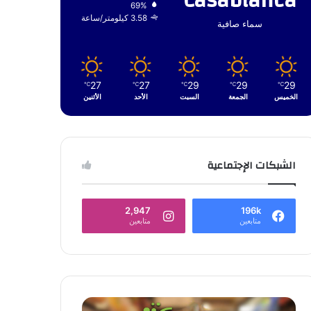
Casablanca
69%
3.58 كيلومتر/ساعة
سماء صافية
27
27
29
29
29
℃
℃
℃
℃
℃
الخميس
الجمعة
السبت
الأحد
الأثنين
الشبكات الإجتماعية
2,947
196k
متابعين
متابعين