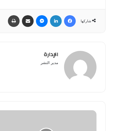
فيسبوك
لينكدإن
ماسنجر
مشاركة عبر البريد
طباعة
شاركها
الإدارة
مدير النشر
صفية
جابني
في