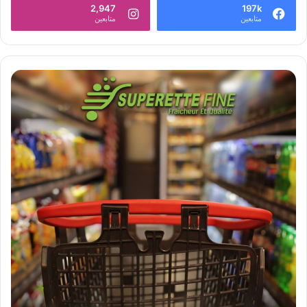
2,947
197k
متابعين
متابعين