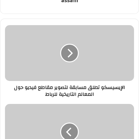
assafir
الإيسيسكو
تطلق
مسابقة
لتصوير
مقاطع
فيديو
حول
المعالم
التاريخية
الإيسيسكو تطلق مسابقة لتصوير مقاطع فيديو حول
للرباط
المعالم التاريخية للرباط
التحقيق
مع
متقاعد
قتل
زوجته