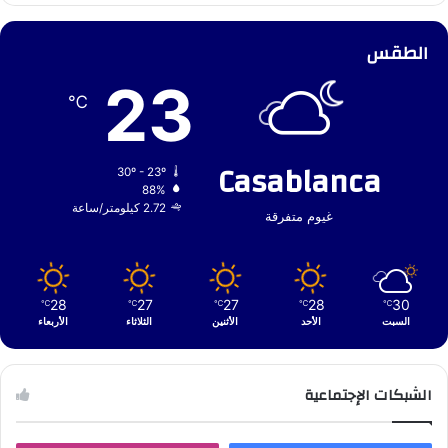
الطقس
23
℃
Casablanca
30º - 23º
88%
2.72 كيلومتر/ساعة
غيوم متفرقة
28
27
27
28
30
℃
℃
℃
℃
℃
السبت
الأحد
الأثنين
الثلاثاء
الأربعاء
الشبكات الإجتماعية