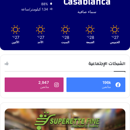
Casablanca
88%
1.34 كيلومتر/ساعة
سماء صافية
27
27
28
28
27
℃
℃
℃
℃
℃
الخميس
الجمعة
السبت
الأحد
الأثنين
الشبكات الإجتماعية
2,947
196k
متابعين
متابعين