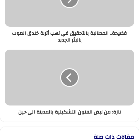
أتربة
خندق
الموت
بالبئر
فضيحة.. المطالبة بالتحقيق في نهب أتربة خندق الموت
الجديد
بالبئر الجديد
تازة:
من
نبض
الفنون
التشكيلية
بالمدينة
الى
حين
تازة: من نبض الفنون التشكيلية بالمدينة الى حين
مقالات ذات صلة