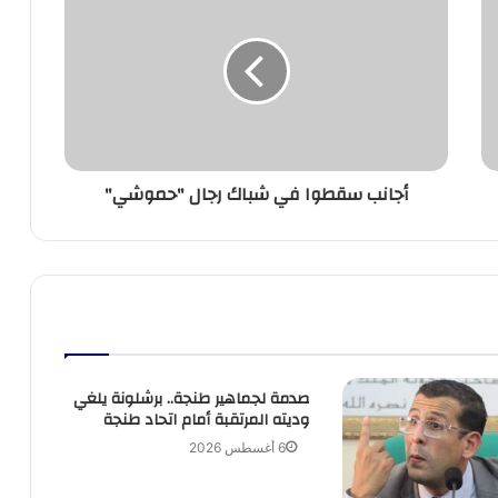
سقطوا
في
شباك
رجال
"حموشي"
أجانب سقطوا في شباك رجال "حموشي"
صدمة لجماهير طنجة.. برشلونة يلغي
وديته المرتقبة أمام اتحاد طنجة
6 أغسطس 2026