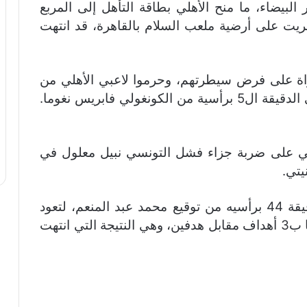
بيضاء، ما منح الأهلي بطاقة التأهل إلى المربع
جريت على أرضية ملعب السلام بالقاهرة، قد انتهت
اراة على فرض سيطرتهم، وحرموا لاعبي الأهلي من
الكرة، وتمكنوا من تسجيل هدفهم الأول في الدقيقة ال5 برأسية من الكونغولي فابريس نغوما.
ي على ضربة جزاء فشل التونسي نبيل معلول في
يتي.
ونجح المصريون في تعديل النتيجة في الدقيقة 44 برأسيه من توقيع محمد عبد المنعم، لتعود
الكفة لممثل أرض الكنانة، الذي صار متوفقا ب3 أهداف مقابل هدفين، وهي النتيجة التي انتهت