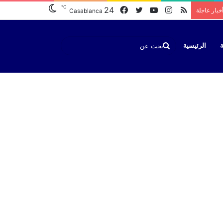
℃
ملخص
انستقرام
يوتيوب
تويتر
فيسبوك
24
خبار عاجلة
Casablanca
الموقع
RSS
بحث
الرئيسية
عن