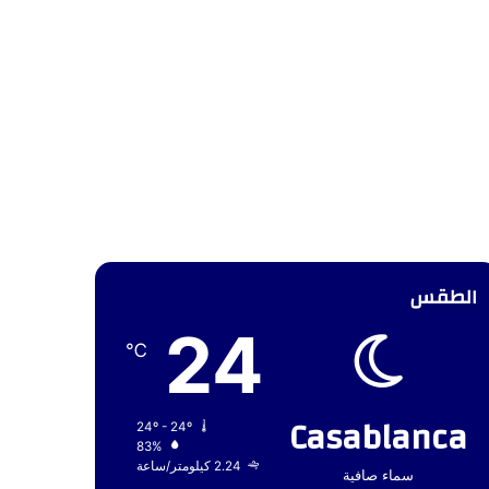
الطقس
24
℃
Casablanca
24º - 24º
83%
2.24 كيلومتر/ساعة
سماء صافية