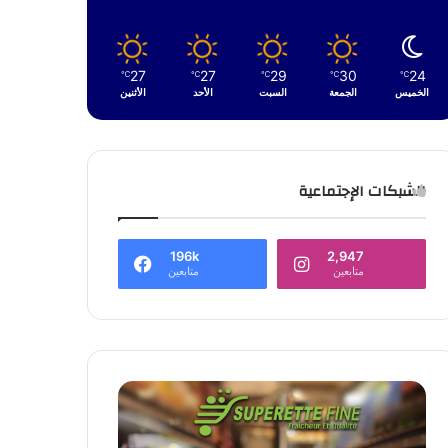
27
27
29
30
24
℃
℃
℃
℃
℃
الخميس
الجمعة
السبت
الأحد
الأثنين
الشبكات الإجتماعية
196k
2,947
متابعين
متابعين