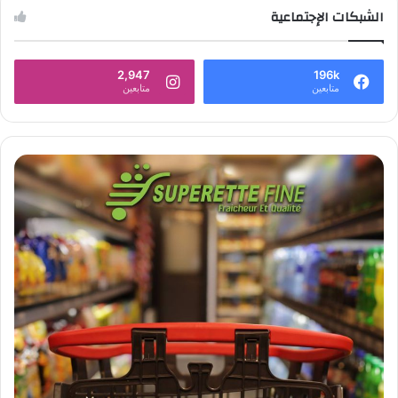
الشبكات الإجتماعية
2,947
196k
متابعين
متابعين