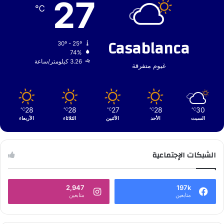
27
℃
Casablanca
30º - 25º
74%
3.26 كيلومتر/ساعة
غيوم متفرقة
28
28
27
28
30
℃
℃
℃
℃
℃
السبت
الأحد
الأثنين
الثلاثاء
الأربعاء
الشبكات الإجتماعية
2,947
197k
متابعين
متابعين