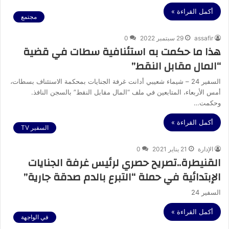
أكمل القراءة »
مجتمع
assafir
29 سبتمبر 2022
0
هذا ما حكمت به استئنافية سطات في قضية
“المال مقابل النقط”
السفير 24 – شيماء شعيبي أدانت غرفة الجنايات بمحكمة الاستئناف بسطات،
أمس الأربعاء، المتابعين في ملف “المال مقابل النقط” بالسجن النافذ.
وحكمت…
أكمل القراءة »
السفير TV
الإدارة
21 يناير 2021
0
القنيطرة..تصريح حصري لرئيس غرفة الجنايات
الإبتدائية في حملة “التبرع بالدم صدقة جارية”
السفير 24
أكمل القراءة »
في الواجهة