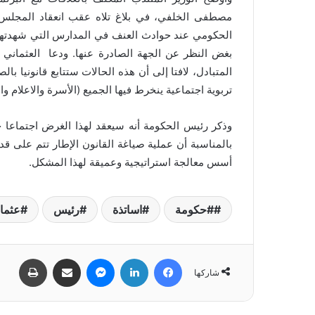
مصطفى الخلفي، في بلاغ تلاه عقب انعقاد المجلس 
الحكومي عند حوادث العنف في المدارس التي شهدتها
بغض النظر عن الجهة الصادرة عنها. ودعا العثماني إ
المتبادل، لافتا إلى أن هذه الحالات ستتابع قانونيا بال
تربوية اجتماعية ينخرط فيها الجميع (الأسرة والاعلام و
وذكر رئيس الحكومة أنه سيعقد لهذا الغرض اجتماعا خ
بالمناسبة أن عملية صياغة القانون الإطار تتم على ق
أسس معالجة استراتيجية وعميقة لهذا المشكل.
#حكومة
اساتذة
رئيس
عثما
فيسبوك
لينكدإن
ماسنجر
مشاركة عبر البريد
طباعة
شاركها