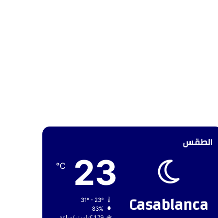
الطقس
23
℃
Casablanca
31º - 23º
83%
1.79 كيلومتر/ساعة