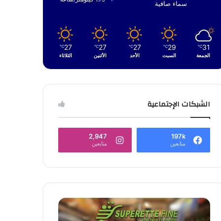
سماء صافية
27
27
27
29
31
℃
℃
℃
℃
℃
الجمعة
السبت
الأحد
الأثنين
الثلاثاء
الشبكات الإجتماعية
2,947
197k
متابعين
متابعين