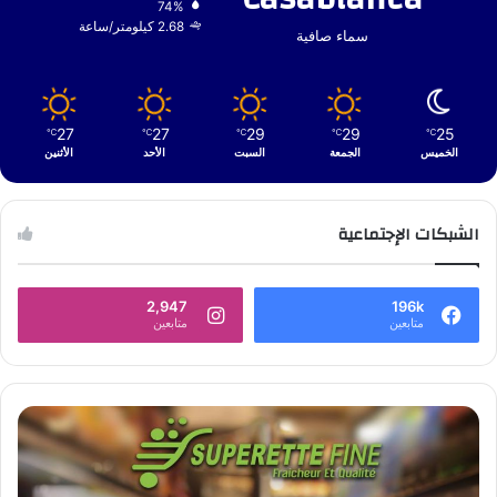
74%
2.68 كيلومتر/ساعة
سماء صافية
27
27
29
29
25
℃
℃
℃
℃
℃
الخميس
الجمعة
السبت
الأحد
الأثنين
الشبكات الإجتماعية
2,947
196k
متابعين
متابعين