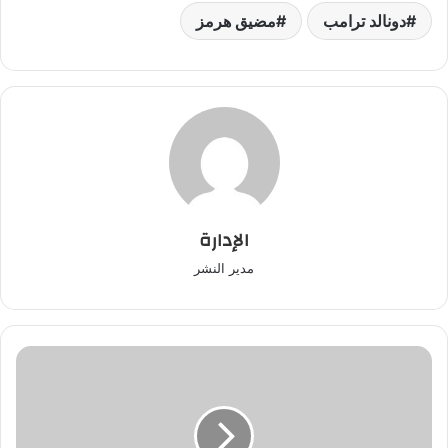
دونالد ترامب
مضيق هرمز
الإدارة
مدير النشر
مصرع
طفل
بمرتيل
إثر
صعقة