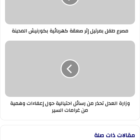
كهربائية
بكورنيش
المدينة
مصرع طفل بمرتيل إثر صعقة كهربائية بكورنيش المدينة
وزارة
العدل
تحذر
من
رسائل
احتيالية
حول
إعفاءات
وهمية
وزارة العدل تحذر من رسائل احتيالية حول إعفاءات وهمية
من
من غرامات السير
غرامات
السير
مقالات ذات صلة