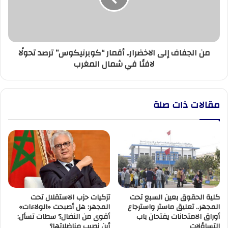
“كوبرنيكوس”
ترصد
تحولًا
لافتًا
من الجفاف إلى الاخضرار.. أقمار “كوبرنيكوس” ترصد تحولًا
في
لافتًا في شمال المغرب
شمال
المغرب
مقالات ذات صلة
كلية الحقوق بعين السبع تحت
تزكيات حزب الاستقلال تحت
المجهر.. تعليق ماستر واسترجاع
المجهر: هل أصبحت «الولاءات»
أوراق الامتحانات يفتحان باب
أقوى من النضال؟ سطات تسأل:
التساؤلات
أين نصيب مناضلاتها؟