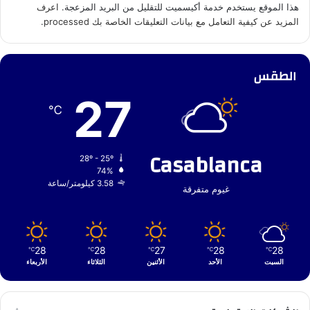
هذا الموقع يستخدم خدمة أكيسميت للتقليل من البريد المزعجة.
اعرف
المزيد عن كيفية التعامل مع بيانات التعليقات الخاصة بك processed
.
الطقس
27
℃
Casablanca
28º - 25º
74%
3.58 كيلومتر/ساعة
غيوم متفرقة
28
28
27
28
28
℃
℃
℃
℃
℃
السبت
الأحد
الأثنين
الثلاثاء
الأربعاء