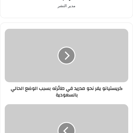
مدير النشر
كريستيانو
يفر
نحو
مدريد
في
طائرته
بسبب
الوضع
الحالي
كريستيانو يفر نحو مدريد في طائرته بسبب الوضع الحالي
بالسعودية
بالسعودية
من
الجفاف
إلى
الاخضرار..
أقمار