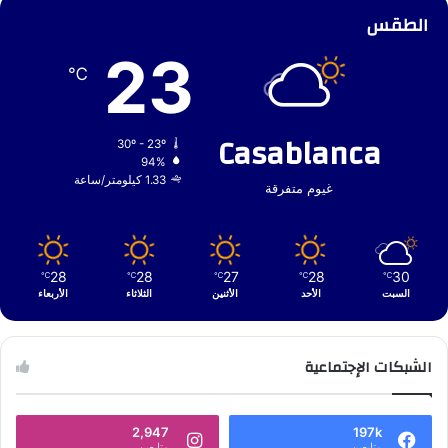
الطقس
23
℃
Casablanca
30º - 23º
94%
1.33 كيلومتر/ساعة
غيوم متفرقة
28
28
27
28
30
℃
℃
℃
℃
℃
السبت
الأحد
الأثنين
الثلاثاء
الأربعاء
الشبكات الإجتماعية
2,947
197k
متابعين
متابعين