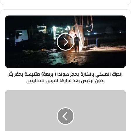
الدرك
الملكي
بالكارة
يحجز
صولدا
(
بريمة)
متلبسة
بحفر
الدرك الملكي بالكارة يحجز صولدا ( بريمة) متلبسة بحفر بئر
بئر
بدون ترخيص بعد فرارها لمرتين متتاليتين
بدون
ترخيص
بعد
بورصة
فرارها
الدار
لمرتين
البيضاء
متتاليتين
تتراجع
في
ختام
تعاملات