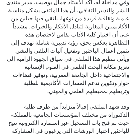
وفي مداخلة له، أكد الأستاذ جمال بوطيب، مدير منتدى
النشر والتدبير الثقافي، أن هذا الملتقى يشكل مناسبة
علمية وثقافية فريدة من نوعها، يلتقي فيها جيلين من
الأكاديميين المغاربة لتبادل الأفكار والخبرات. مشدداً
على أن اختيار كلية الآداب بفاس لاحتضان هذه
التظاهرة يعكس بحق، رؤية تدبيرية شاملة تهدف إلى
تثمين أعمال الباحثين وتفعيل آليات التلقي والنشر.
ويأتي تنظيم هذا الملتقى في سياق الجهود الرامية إلى
تعزيز مكانة البحث العلمي في العلوم الإنسانية
والاجتماعية داخل الجامعة المغربية، وتوفير فضاءات
حوار وتكوين تدعم المسارات الأكاديمية للطلبة
وتربطهم بمحيطهم العلمي والمهني.
وقد شهد الملتقى إقبالاً متزايداً من طرف طلبة
الدكتوراه من مختلف المؤسسات الجامعية بالمملكة،
حيث تم فتح باب التسجيل عبر استمارة إلكترونية تتيح
للباحثين اختيار الورشات التي يرغبون في المشاركة