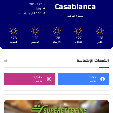
Casablanca
28º - 22º
88%
1.34 كيلومتر/ساعة
سماء صافية
28
29
28
27
28
℃
℃
℃
℃
℃
الأثنين
الثلاثاء
الأربعاء
الخميس
الجمعة
الشبكات الإجتماعية
2,947
197k
متابعين
متابعين