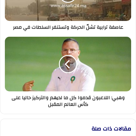
السلطات
في
مصر
عاصفة ترابية تشلّ الحركة وتستنفر السلطات في مصر
وهبي:
اللاعبون
قدموا
كل
ما
لديهم
والتركيز
حاليا
على
وهبي: اللاعبون قدموا كل ما لديهم والتركيز حاليا على
كأس
كأس العالم المقبل
العالم
المقبل
مقالات ذات صلة