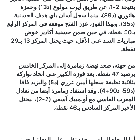
بنتيجة 2-1، عن طريق أيوب مولوع (د13) وحمزة
هانوري (د89)، بينما سجل أسان باي هدف الحسنية
(د35). وبهذا الفوز، عزز الفتح موقعه في المركز الرابع
بـ50 نقطة، في حين ضمن حسنية أكادير خوض
مباريات السد على الأقل، حيث يحتل المركز 13 بـ29
نقطة.
من جهته، صعد نهضة زمامرة إلى المركز الخامس
برصيد 47 نقطة، بعد فوزه الكبير على اتحاد تواركة
بثلاثية نظيفة سجلها أمين عزري (د5) واليزيد فافا
(د59، د90+4). وقد استفاد زمامرة أيضا من تعادل
المغرب الفاسي مع أولمبيك آسفي (2-2)، ليحتل
الأخير المركز السادس بـ46 نقطة.
أما الرجاء الرياضي، فقد تغلب على الدفاع الحسني