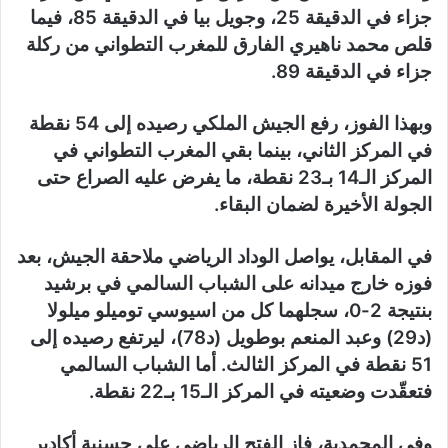
جزاء في الدقيقة 25، وجويل بيا في الدقيقة 85، فيما
قلص محمد ناهيري الفارق للمغرب التطواني من ركلة
جزاء في الدقيقة 89.
وبهذا الفوز، رفع الجيش الملكي رصيده إلى 54 نقطة
في المركز الثاني، بينما بقي المغرب التطواني في
المركز الـ14 بـ23 نقطة، ما يفرض عليه الصراع حتى
الجولة الأخيرة لضمان البقاء.
في المقابل، يواصل الوداد الرياضي ملاحقة الجيش، بعد
فوزه خارج ميدانه على الشباب السالمي في برشيد
بنتيجة 2-0، سجلهما كل من اسيوسي توميلو ميلولا
(د29) وعبد المنعم بوطويل (د78)، ليرتفع رصيده إلى
51 نقطة في المركز الثالث. أما الشباب السالمي
فتعقّدت وضعيته في المركز الـ15 بـ22 نقطة.
وفي المحمدية، فاز الفتح الرياضي على حسنية أكادير