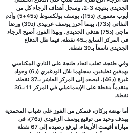
الجديدي بنتيجة 3-2، وسجل أهداف الرجاء كل من
أيوب معموري (د15)، يوسف بولكسوط (د45+5) وآدم
النفاتي (د73)، بينما أحرز يوسف عربيدي (د39) ورضا
ماجي (د75) هدفي الجديدي. وبهذا الفوز، أصبح الرجاء
في المركز السابع بـ45 نقطة، فيما ظل الدفاع
الجديدي تاسعاً بـ39 نقطة.
وفي طنجة، تغلب اتحاد طنجة على النادي المكناسي
بهدفين نظيفين، سجلهما بلال الودغيري (د6) وجواد
غبرة (د46)، ليصعد إلى المركز العاشر بـ37 نقطة،
متقدماً بنقطة على الإسماعيلي في المركز 11 بـ36
نقطة.
أما نهضة بركان، فتمكن من الفوز على شباب المحمدية
بهدف وحيد من توقيع يوسف الزغودي (د76)، في
مباراة أقيمت الأربعاء، ليرفع رصيده إلى 67 نقطة