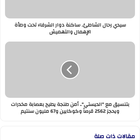
تحت
وطأة
الإهمال
سيدي رحال الشاطئ.. ساكنة دوار الشرفاء تحت وطأة
والتهميش
الإهمال والتهميش
بتنسيق
مع
"الديستي"..
أمن
طنجة
يطيح
بعصابة
مخدرات
ويحجز
بتنسيق مع "الديستي".. أمن طنجة يطيح بعصابة مخدرات
2562
ويحجز 2562 قرصاً وكوكايين و67 مليون سنتيم
قرصاً
وكوكايين
و67
مليون
مقالات ذات صلة
سنتيم