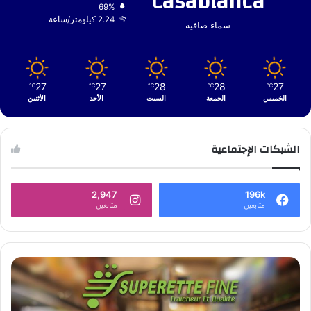
Casablanca
69%
2.24 كيلومتر/ساعة
سماء صافية
27
27
28
28
27
℃
℃
℃
℃
℃
الخميس
الجمعة
السبت
الأحد
الأثنين
الشبكات الإجتماعية
2,947
196k
متابعين
متابعين