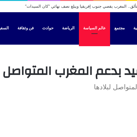
قيم السيارات والدراجات بالمغرب ويحدد آجال اعتمادها
ية
مجتمع
عالم السياسة
الرياضة
حوادث
فن وثقافة
السفير 
صل لبلادها
شيد بدعم المغرب المتواصل ل
متواصل لبلادها