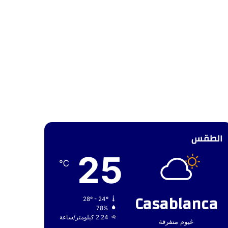
الطقس
25
℃
Casablanca
28º - 24º
78%
2.24 كيلومتر/ساعة
غيوم متفرقة