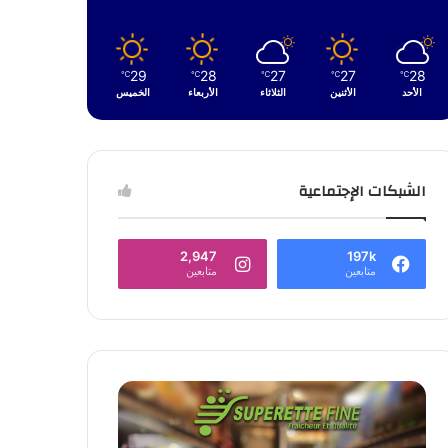
29
28
27
27
28
℃
℃
℃
℃
℃
الأحد
الأثنين
الثلاثاء
الأربعاء
الخميس
الشبكات الإجتماعية
2,947
197k
متابعين
متابعين