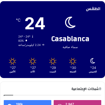
الطقس
24
℃
Casablanca
24º - 24º
83%
2.24 كيلومتر/ساعة
سماء صافية
27
27
29
30
24
℃
℃
℃
℃
℃
الخميس
الجمعة
السبت
الأحد
الأثنين
الشبكات الإجتماعية
196k
2,947