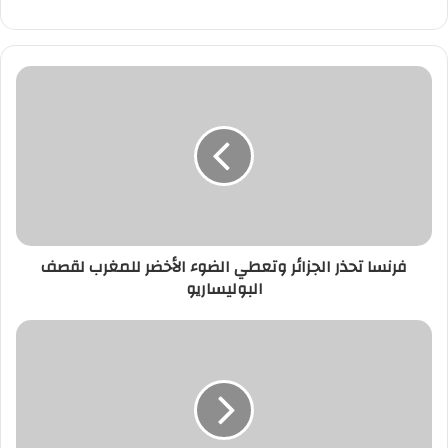
فرنسا
تحذر
الجزائر
وتعطي
الضوء
الأخضر
للمغرب
لقصف
البوليساريو
فرنسا تحذر الجزائر وتعطي الضوء الأخضر للمغرب لقصف
البوليساريو
هجرة
المهشين
والفقراء
داخل
الوطن