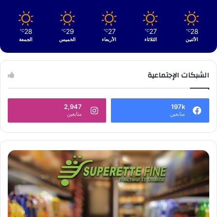
28
29
27
27
28
℃
℃
℃
℃
℃
الأثنين
الثلاثاء
الأربعاء
الخميس
الجمعة
الشبكات الإجتماعية
2,947
197k
متابعين
متابعين