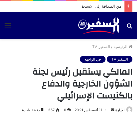
من الصداقة إلى الاستحقاق الانتخابي.. فيديو متداول يثير تساؤلات حول تحركات بشرى الوردي بمقام الطلبة
بحث
الق
عن
الرئيسية
/
السفير TV
السفير TV
في الواجهة
المالكي يستقبل رئيس لجنة
الشؤون الخارجية والدفاع
بالكنيست الإسرائيلي
أرسل
الإدارة
11 أغسطس 2021
0
357
دقيقة واحدة
بريدا
إلكترونيا