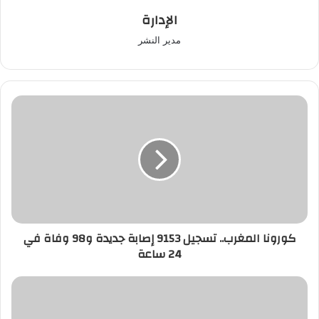
الإدارة
مدير النشر
كورونا
المغرب..
تسجيل
9153
إصابة
جديدة
و98
وفاة
في
كورونا المغرب.. تسجيل 9153 إصابة جديدة و98 وفاة في
24
24 ساعة‎‎‎‎‎‎‎‎
ساعة‎‎‎‎‎‎‎‎
نعيمة
القرعة..
خسرت