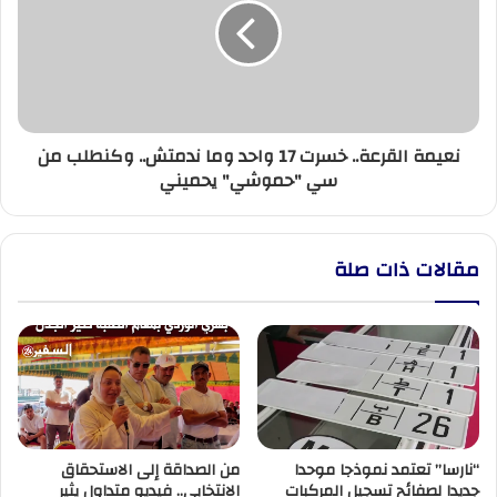
17
واحد
وما
ندمتش..
وكنطلب
من
نعيمة القرعة.. خسرت 17 واحد وما ندمتش.. وكنطلب من
سي
سي "حموشي" يحميني
"حموشي"
يحميني
مقالات ذات صلة
“نارسا” تعتمد نموذجا موحدا
من الصداقة إلى الاستحقاق
جديدا لصفائح تسجيل المركبات
الانتخابي.. فيديو متداول يثير