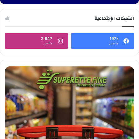
الشبكات الإجتماعية
2,947
197k
متابعين
متابعين