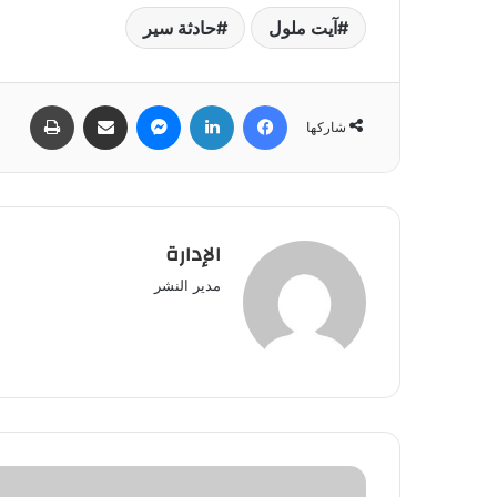
آيت ملول
حادثة سير
فيسبوك
لينكدإن
ماسنجر
مشاركة عبر البريد
طباعة
شاركها
الإدارة
مدير النشر
القبض