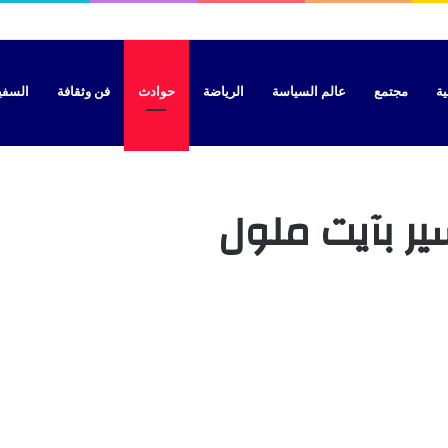
سيات بتطوان بتهمة نقل “الحراسة” نحو سبتة
ية
مجتمع
عالم السياسة
الرياضة
حوادث
فن وثقافة
السفير 
ر بآيت ملول