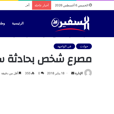
أحكام بحق سائقي طاك
الخميس 6 أغسطس 2026
أخبار عاجلة
الرئيسية
وطن
الرئيسية
/
حوادث
/
مصرع شخص بحادثة سير بآيت ملول
حوادث
في الواجهة
مصرع شخص بحادثة سي
أرسل
الإدارة
18 يناير 2018
0
355
أقل من دقيقة
بريدا
إلكترونيا