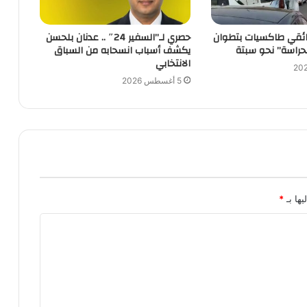
ئقي طاكسيات بتطوان
حصري لـ”السفير 24″ .. عدنان بلحسن
حراسة” نحو سبتة
يكشف أسباب انسحابه من السباق
الانتخابي
5 أغسطس 2026
يها بـ
*