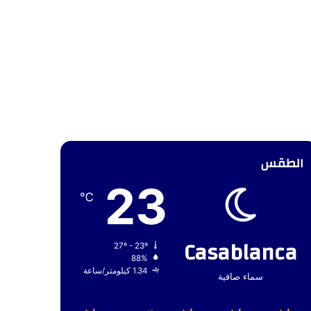
الطقس
23
℃
Casablanca
27º - 23º
88%
1.34 كيلومتر/ساعة
سماء صافية