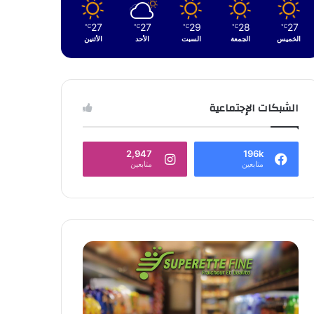
27
27
29
28
27
℃
℃
℃
℃
℃
الخميس
الجمعة
السبت
الأحد
الأثنين
الشبكات الإجتماعية
2,947
196k
متابعين
متابعين