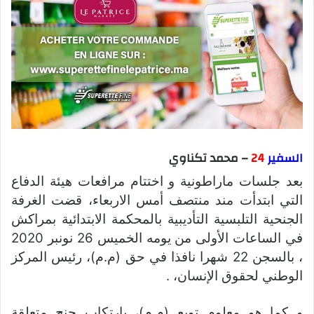
السفير
24
– محمد تكناوي
بعد جلسات ماراطونية و اختتام مرافعات هيئة الدفاع
التي ابتدأت مند منتصف أمس الاربعاء، قضت الغرفة
الجنحية التلبسية التأديبية بالمحكمة الابتدائية بمراكش
في الساعات الأولى من يومه الخميس 26 نونبر 2020
، بالسجن 22 شهرا نافذا في حق (م.م)، رئيس المركز
الوطني لحقوق الإنسان، .
و كما هو معلوم توبع (م.م)، بارتكاب جنح متعلقة