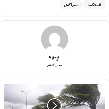
محكمة
مراكش
الإدارة
مدير النشر
نشرة
خاصة:
تساقطات
ثلجية
وطقس