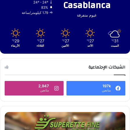
Casablanca
24º - 24º
83%
1.79 كيلومتر/ساعة
غيوم متفرقة
29
27
27
27
31
℃
℃
℃
℃
℃
السبت
الأحد
الأثنين
الثلاثاء
الأربعاء
الشبكات الإجتماعية
2,947
197k
متابعين
متابعين