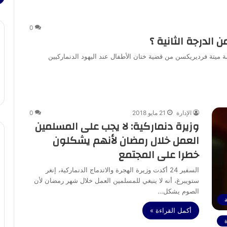
0
الدرجة الثانية ؟
حكومة ميتة فرديريكسن من قضية ختان الأطفال عند اليهود الدنماركيين
الإدارة
21 مايو 2018
0
وزيرة دنماركية: لا يجب على المسلمين
العمل خلال رمضان لأنهم يشكلون
خطرا على المجتمع
السفير 24 أكدت وزيرة الهجرة والاندماج الدنماركية، إنغر
ستويبرغ، أنه لا ينبغي للمسلمين العمل خلال شهر رمضان لأن
الصوم يشكل…
ة
أكمل القراءة »