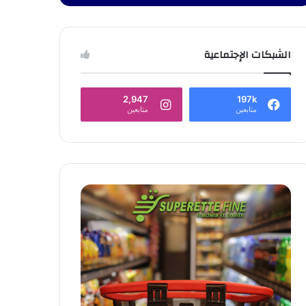
الشبكات الإجتماعية
2,947
197k
متابعين
متابعين