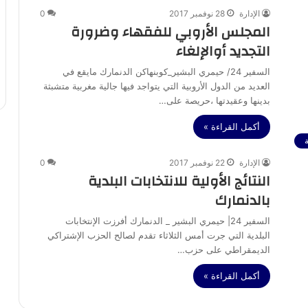
الإدارة
28 نوفمبر 2017
0
المجلس الأروبي للفقهاء وضرورة
التجديد أوالإلغاء
السفير 24/ حيمري البشير_كوبنهاكن الدنمارك مايقع في
العديد من الدول الأروبية التي يتواجد فيها جالية مغربية متشبثة
بدينها وعقيدتها ،حريصة على…
أكمل القراءة »
ة
الإدارة
22 نوفمبر 2017
0
النتائج الأولية للانتخابات البلدية
بالدنمارك
السفير 24| حيمري البشير _ الدنمارك أفرزت الإنتخابات
البلدية التي جرت أمس الثلاثاء تقدم لصالح الحزب الإشتراكي
الديمقراطي على حزب…
أكمل القراءة »