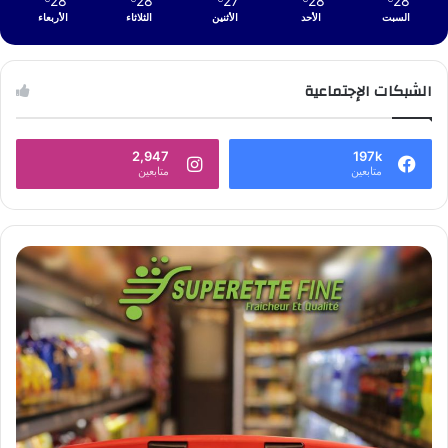
28
28
27
28
28
السبت
الأحد
الأثنين
الثلاثاء
الأربعاء
الشبكات الإجتماعية
2,947
197k
متابعين
متابعين