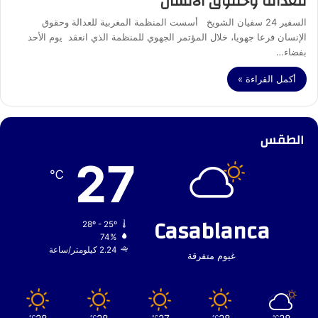
للعدالة وحقوق الانسان
السفير 24 سفيان الشويخ أسست المنظمة المغربية للعدالة وحقوق
الإنسان فرعا جهويا، خلال المؤتمر الجهوي للمنظمة الذي انعقد يوم الأحد
بفضاء…
أكمل القراءة »
الطقس
27
℃
Casablanca
28º - 25º
74%
2.24 كيلومتر/ساعة
غيوم متفرقة
℃
℃
℃
℃
℃