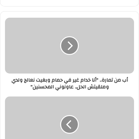
أب
من
تمارة..
"أنا
خدام
غير
في
حمام
وبغيت
أب من تمارة.. "أنا خدام غير في حمام وبغيت نعالج ولدي
نعالج
وملقيتش الحل.. عاونوني المحسنين"
ولدي
وملقيتش
الحل..
جريمة
عاونوني
بشعة
المحسنين"
..
قتل
رضيعة
بعد
سكب