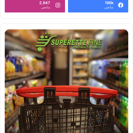
2,947
196k
متابعين
متابعين