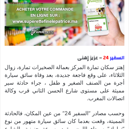
السفير
24
– عزيز إهنى
إهتز سكان تمارة المركز بعمالة الصخيرات تمارة، زوال
الثلاثاء، على وقع فاجعة جديدة، بعد وفاة سائق سيارة
أجرة من الصنف الصغير و طفل ، جراء حادثة سير
مميثة على مستوى شارع الحسن الثاني قرب وكالة
اتصالات المغرب.
وحسب مصادر “السفير 24” من عين المكان، فالحادثة
المميتة، وقعت بعدما كان سائق سيارة متهور من نوع
“توارك” سوداء اللون، يقود بسرعة جنونية بالشارع