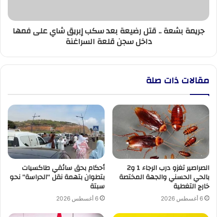
إبريق
شاي
جريمة بشعة .. قتل رضيعة بعد سكب إبريق شاي على فمها
على
داخل سجن قلعة السراغنة
فمها
داخل
سجن
قلعة
مقالات ذات صلة
السراغنة
الصراصير تغزو درب الرجاء 1 و2
أحكام بحق سائقي طاكسيات
بالحي الحسني والجهة المختصة
بتطوان بتهمة نقل “الحراسة” نحو
خارج التغطية
سبتة
6 أغسطس 2026
6 أغسطس 2026