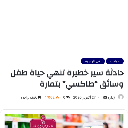
حوادث
في الواجهة
حادثة سير خطيرة تنهي حياة طفل
وسائق “طاكسي” بتمارة
أرسل
الإدارة
27 أكتوبر 2020
0
1٬002
دقيقة واحدة
بريدا
إلكترونيا