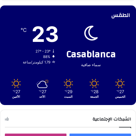
الطقس
23
℃
Casablanca
27º - 23º
88%
1.79 كيلومتر/ساعة
سماء صافية
27
27
29
28
27
℃
℃
℃
℃
℃
الخميس
الجمعة
السبت
الأحد
الأثنين
الشبكات الإجتماعية