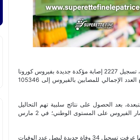
كشفت معطيات وزارة الصحة، اليوم الثلاثاء، تسجيل 2227 إصابة مؤكدة جديدة بفيروس كورونا
المستجد خلال الـ24 ساعة الماضية، ليرتفع العدد الإجمالي للمصابين بالفيروس إلى 105346
عدة، بعد الحصول على نتائج سلبية تهم التحاليل
المختبرية، قد بلغ 2328523 منذ بداية انتشار الفيروس على المستوى الوطني؛ في 2 مارس
وأفادت المعطيات الرسمية بأن الفترة نفسها عرفت تسجيل 34 وفاة جديدة ليصل عدد الوفيات