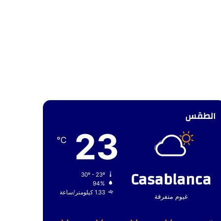
الطقس
23
℃
Casablanca
30º - 23º
94%
1.33 كيلومتر/ساعة
غيوم متفرقة