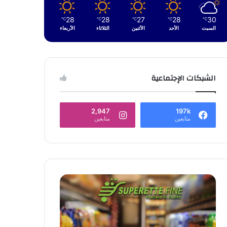
28
28
27
28
30
℃
℃
℃
℃
℃
السبت
الأحد
الأثنين
الثلاثاء
الأربعاء
الشبكات الإجتماعية
2,947
197k
متابعين
متابعين