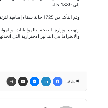
إلى 1889 حالة.
وتم التأكد من 1725 حالة شفاء إضافية لترتفع الحصيلة الإجمالية للتعافي إلى 55883.
وتهيب وزارة الصحة بالمواطنات والمواطن
والانخراط في التدابير الاحترازية التي اتخذ
فيسبوك
لينكدإن
ماسنجر
مشاركة عبر البريد
طباعة
شاركها