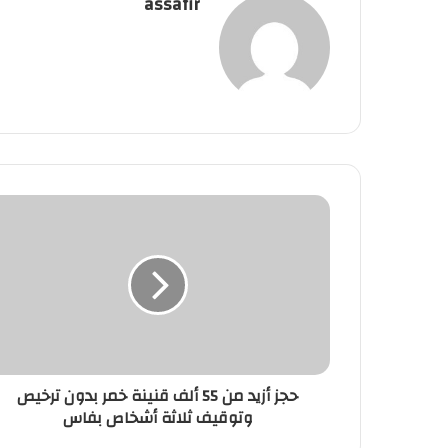
assafir
حجز
أزيد
من
55
ألف
قنينة
خمر
بدون
ترخيص
حجز أزيد من 55 ألف قنينة خمر بدون ترخيص
وتوقيف
وتوقيف ثلاثة أشخاص بفاس
ثلاثة
أشخاص