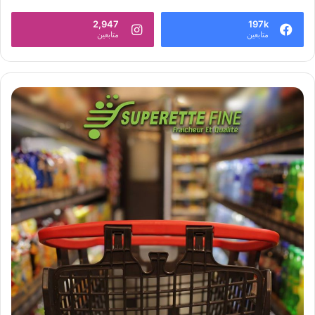
2,947
197k
متابعين
متابعين