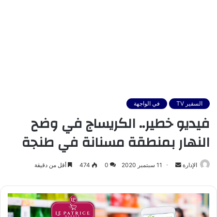
السفير TV
في الواجهة
فيديو خطير.. الكريساج في وضح
النهار بمنطقة مسنانة في طنجة
أرسل
الإدارة
11 سبتمبر 2020
0
474
أقل من دقيقة
بريدا
إلكترونيا