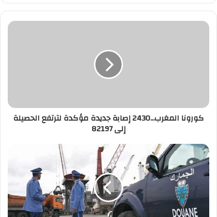
كورونا
المغرب...2430
إصابة
جديدة
مؤكدة
لترتفع
الحصيلة
إلى
82197
كورونا المغرب...2430 إصابة جديدة مؤكدة لترتفع الحصيلة
إلى 82197
إحباط
تهريب
كمية
مهمة
من
الهواتف
والأجهزة