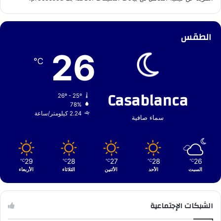
الطقس
26
℃
Casablanca
26º - 25º
78%
2.24 كيلومتر/ساعة
سماء صافية
29
28
27
28
26
℃
℃
℃
℃
℃
السبت
الأحد
الأثنين
الثلاثاء
الأربعاء
الشبكات الإجتماعية