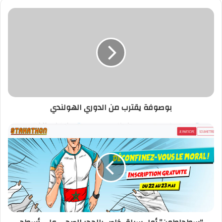
بوصوفة
يقترب
من
الدوري
الهولندي
بوصوفة يقترب من الدوري الهولندي
“سطحاطون”
أول
سباق
خاص
بالحجر
الصحي
على
أسطح
المنازل
يومي