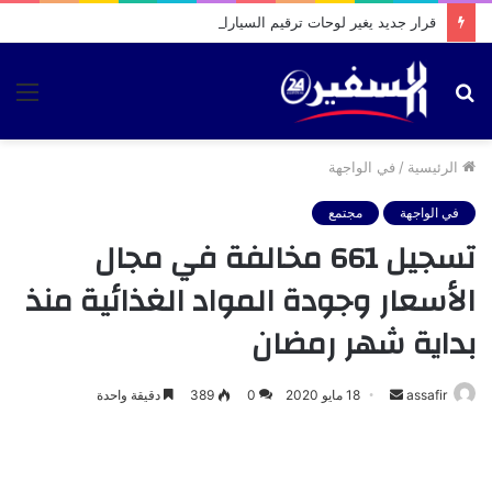
قرار جديد يغير لوحات ترقيم السيارات والدراجات بالمغرب ويحدد آجال اعتمادها
بحث
الق
عن
الرئيسية
/
في الواجهة
في الواجهة
مجتمع
تسجيل 661 مخالفة في مجال
الأسعار وجودة المواد الغذائية منذ
بداية شهر رمضان
أرسل
assafir
18 مايو 2020
0
389
دقيقة واحدة
بريدا
إلكترونيا