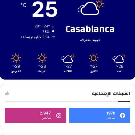
25
℃
Casablanca
28º - 24º
78%
2.24 كيلومتر/ساعة
غيوم متفرقة
29
28
27
27
28
℃
℃
℃
℃
℃
الأحد
الأثنين
الثلاثاء
الأربعاء
الخميس
الشبكات الإجتماعية
2,947
197k
متابعين
متابعين