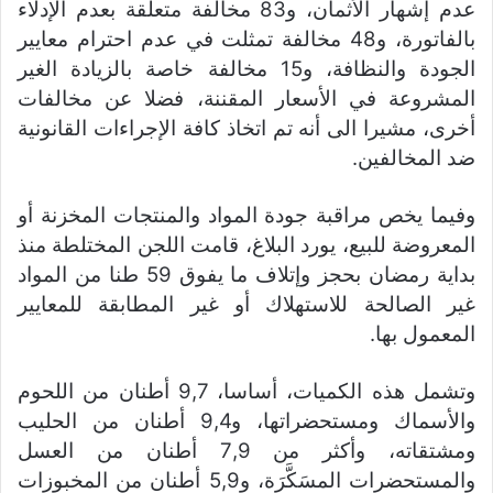
عدم إشهار الأثمان، و83 مخالفة متعلقة بعدم الإدلاء
بالفاتورة، و48 مخالفة تمثلت في عدم احترام معايير
الجودة والنظافة، و15 مخالفة خاصة بالزيادة الغير
المشروعة في الأسعار المقننة، فضلا عن مخالفات
أخرى، مشيرا الى أنه تم اتخاذ كافة الإجراءات القانونية
ضد المخالفين.
وفيما يخص مراقبة جودة المواد والمنتجات المخزنة أو
المعروضة للبيع، يورد البلاغ، قامت اللجن المختلطة منذ
بداية رمضان بحجز وإتلاف ما يفوق 59 طنا من المواد
غير الصالحة للاستهلاك أو غير المطابقة للمعايير
المعمول بها.
وتشمل هذه الكميات، أساسا، 9,7 أطنان من اللحوم
والأسماك ومستحضراتها، و9,4 أطنان من الحليب
ومشتقاته، وأكثر من 7,9 أطنان من العسل
والمستحضرات المسَكَّرَة، و5,9 أطنان من المخبوزات