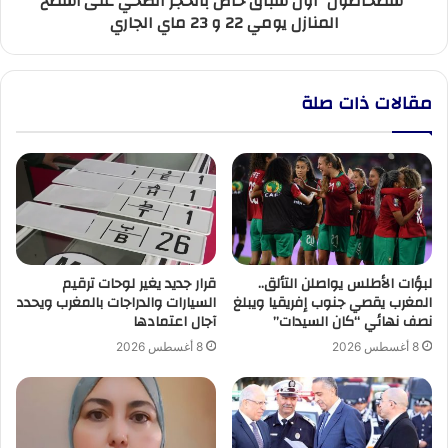
“سطحاطون” أول سباق خاص بالحجر الصحي على أسطح
المنازل يومي 22 و 23 ماي الجاري
22
و
23
ماي
مقالات ذات صلة
الجاري
لبؤات الأطلس يواصلن التألق..
قرار جديد يغير لوحات ترقيم
المغرب يقصي جنوب إفريقيا ويبلغ
السيارات والدراجات بالمغرب ويحدد
نصف نهائي “كان السيدات”
آجال اعتمادها
8 أغسطس 2026
8 أغسطس 2026