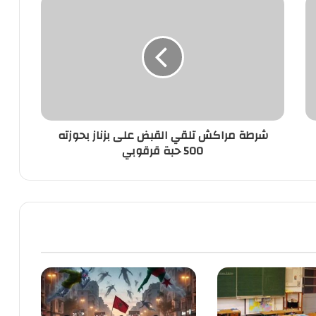
شرطة
مراكش
تلقي
القبض
على
بزناز
بحوزته
500
حبة
شرطة مراكش تلقي القبض على بزناز بحوزته
قرقوبي
500 حبة قرقوبي