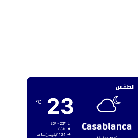
الطقس
23
℃
Casablanca
30º - 23º
88%
1.34 كيلومتر/ساعة
غيوم متفرقة