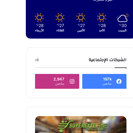
28
27
27
28
30
℃
℃
℃
℃
℃
السبت
الأحد
الأثنين
الثلاثاء
الأربعاء
الشبكات الإجتماعية
2,947
197k
متابعين
متابعين