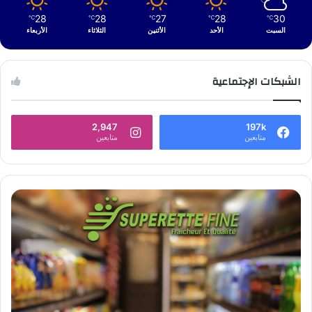
28
28
27
28
30
℃
℃
℃
℃
℃
السبت
الأحد
الأثنين
الثلاثاء
الأربعاء
الشبكات الإجتماعية
2,947
197k
متابعين
متابعين