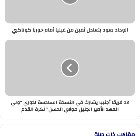
غينيا
أمام
حوريا
كوناكري
الوداد يعود بتعادل ثمين من غينيا أمام حوريا كوناكري
12
فريقا
أجنبيا
يشارك
في
النسخة
السادسة
لدوري
"ولي
12 فريقا أجنبيا يشارك في النسخة السادسة لدوري "ولي
العهد
العهد الأمير الجليل مولاي الحسن" لكرة القدم
الأمير
الجليل
مولاي
الحسن"
مقالات ذات صلة
لكرة