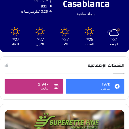
Casablanca
31º - 23º
83%
3.26 كيلومتر/ساعة
سماء صافية
27
27
27
29
31
℃
℃
℃
℃
℃
الجمعة
السبت
الأحد
الأثنين
الثلاثاء
الشبكات الإجتماعية
2,947
197k
متابعين
متابعين