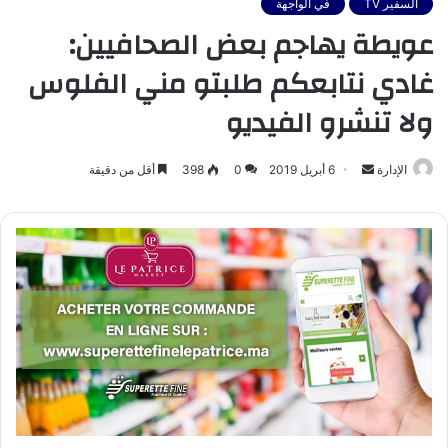
السفير TV
في الواجهة
عويطة يهاجم بعض الصحافيين:
غادي نتابعكم طلبتو مني الفلوس
ولا تنشرو الفيديو
أرسل
الإدارة
6 أبريل 2019
0
398
أقل من دقيقة
بريدا
إلكترونيا