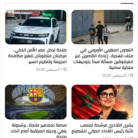
القدم
التعاون المغربي الأوروبي في
طنجة تدخل عصر الأمن الذكي..
ملف الهجرة.. إعادة القاصرين غير
مركبتان متطورتان لتعزيز مكافحة
المرفوقين مسألة مبدأ بتوجيهات
الجريمة وتنظيم السير
ملكية سامية
7 أغسطس 2026
7 أغسطس 2026
بشرى القادري مرشحة لمنصب
صدمة لجماهير طنجة.. برشلونة
نائبة رئيس الاتحاد الدولي للشطرنج
يلغي وديته المرتقبة أمام اتحاد
طنجة