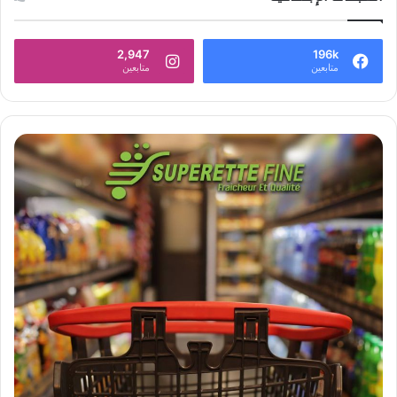
2,947
196k
متابعين
متابعين