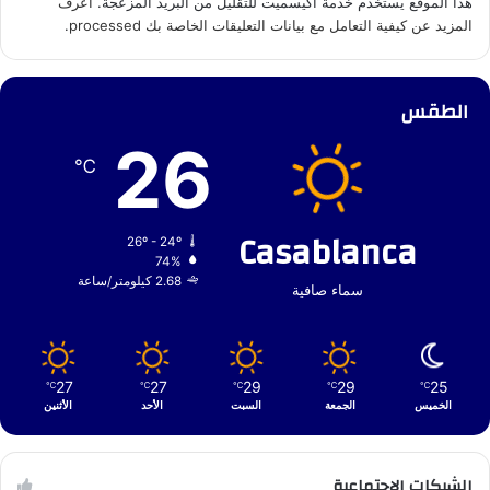
هذا الموقع يستخدم خدمة أكيسميت للتقليل من البريد المزعجة.
اعرف
المزيد عن كيفية التعامل مع بيانات التعليقات الخاصة بك processed
.
الطقس
26
℃
Casablanca
26º - 24º
74%
2.68 كيلومتر/ساعة
سماء صافية
27
27
29
29
25
℃
℃
℃
℃
℃
الخميس
الجمعة
السبت
الأحد
الأثنين
الشبكات الإجتماعية