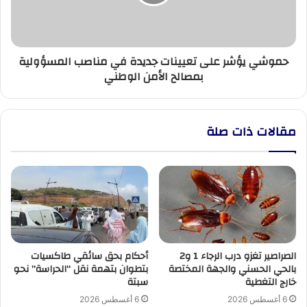
في
مناصب
المسؤولية
بمصالح
حموشي يؤشر على تعيينات جديدة في مناصب المسؤولية
الأمن
بمصالح الأمن الوطني
الوطني
مقالات ذات صلة
الصراصير تغزو درب الرجاء 1 و2
أحكام بحق سائقي طاكسيات
بالحي الحسني والجهة المختصة
بتطوان بتهمة نقل “الحراسة” نحو
خارج التغطية
سبتة
6 أغسطس 2026
6 أغسطس 2026