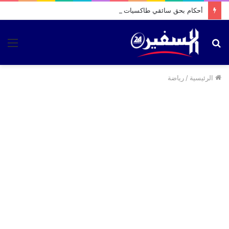
أحكام بحق سائقي طاكسيات بتطوان بتهمة نقل “الحراسة” نحو سبتة
بحث
الق
عن
الرئيسية
/
رياضة