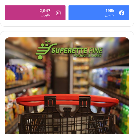
2,947
196k
متابعين
متابعين