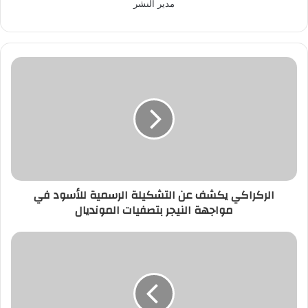
مدير النشر
الركراكي
يكشف
عن
التشكيلة
الرسمية
للأسود
في
مواجهة
النيجر
الركراكي يكشف عن التشكيلة الرسمية للأسود في
بتصفيات
مواجهة النيجر بتصفيات المونديال
المونديال
حموشي
يؤشر
على
تعيينات
جديدة