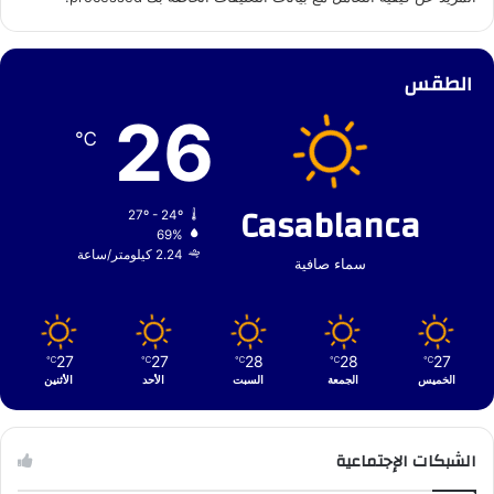
الطقس
26
℃
Casablanca
27º - 24º
69%
2.24 كيلومتر/ساعة
سماء صافية
27
27
28
28
27
℃
℃
℃
℃
℃
الخميس
الجمعة
السبت
الأحد
الأثنين
الشبكات الإجتماعية