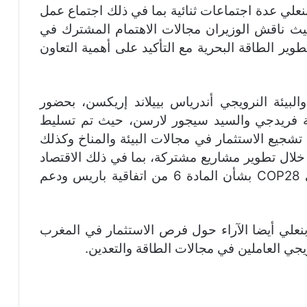
علي عدة اجتماعات ثنائية بما في ذلك اجتماع عمل
حيث ناقش الوزيران مجالات الاهتمام المشترك في
ير الطاقة البحرية مع التأكيد على أهمية التعاون
 والبيئة النرويجي أندرياس بييلاند إريكسن، بحضور
يلة فريدجي والسيد سيجور لارسن، حيث تم تسليط
شجيع الاستثمار في مجالات البيئة والمناخ وكذلك
ن خلال تطوير مشاريع مشتركة، بما في ذلك الاقتصاد
الدائري، لتنفيذ مذكرة التفاهم الموقعة في COP28 بشأن المادة 6 من اتفاقية باريس ودعم
 بنعلي أيضا الآراء حول فرص الاستثمار في المغرب
جي العاملين في مجالات الطاقة والتعدين.