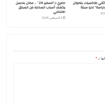
ئقي طاكسيات بتطوان
حصري لـ”السفير 24″ .. عدنان بلحسن
حراسة” نحو سبتة
يكشف أسباب انسحابه من السباق
الانتخابي
5 أغسطس 2026
يها بـ
*