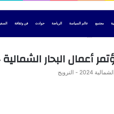
سيات بتطوان بتهمة نقل “الحراسة” نحو سبتة
ية
مجتمع
عالم السياسة
الرياضة
حوادث
فن وثقافة
السفير 
نرويج
ل البحار الشمالية 2024 – النرويج
 - النرويج