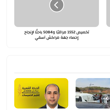
و5084
باحثًا
لإنجاح
إحصاء
جهة
مراكش
تخصيص 1552 مراقبًا و5084 باحثًا لإنجاح
آسفي
إحصاء جهة مراكش آسفي