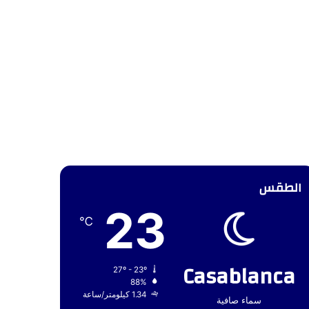
الطقس
23
℃
Casablanca
27º - 23º
88%
1.34 كيلومتر/ساعة
سماء صافية