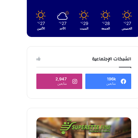
27
27
29
28
27
℃
℃
℃
℃
℃
الخميس
الجمعة
السبت
الأحد
الأثنين
الشبكات الإجتماعية
2,947
196k
متابعين
متابعين