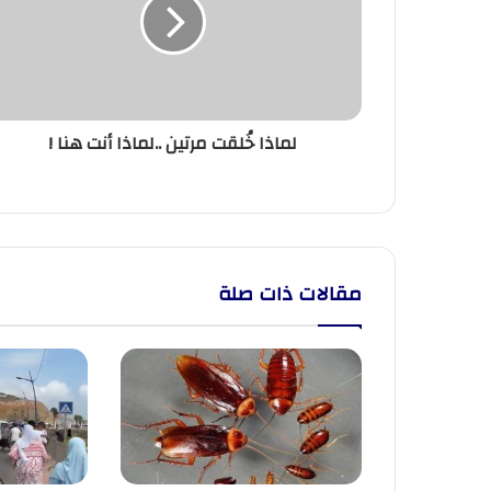
..لماذا
أنت
هنا
!
لماذا خُلقت مرتين ..لماذا أنت هنا !
مقالات ذات صلة