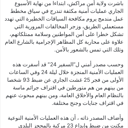
باشرت ولاية أمن مراكش، ابتداءا من نهاية الأسبوع
الجاري عمليات أمنية مكثفة تندرج في سياق مخطط
عمل مندمج يروم مكافحة السياقات الخطيرة التي تهدد
مستعملي الطريق، وزجر المخالفات المرورية التي
تشكل خطرا على أمن المواطنين وسلامة ممتلكاتهم،
علاوة على محاربة كل المظاهر الإجرامية بالشارع العام
وتلك التي تمس بالشعور بالأمن.
وحسب مصدر أمني ل”السفير 24″ قد أسفرت هذه
العمليات الأمنية المنجزة خلال ليلة 24 وفي الساعات
الأولى من فجر 25 غشت الجاري عن ضبط 93 شخصا
من بينهم من هم متورطين في اقتراف جرائم ماسة
بالنظام العام والأخلاق العامة، ومن بينهم مبحوث عنهم
في اقتراف جنايات وجنح مختلفة.
وأضاف المصدر ذاته ، أن هذه العمليات الأمنية النوعية
مكنت من ضبط وإبداع 23 مركبة بالمحجز البلدي