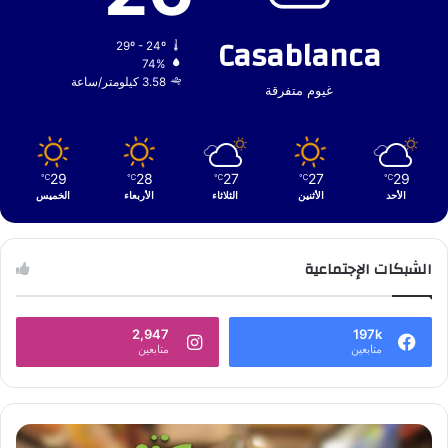
Casablanca
29º - 24º
74%
3.58 كيلومتر/ساعة
غيوم متفرقة
29
28
27
27
29
℃
℃
℃
℃
℃
الأحد
الأثنين
الثلاثاء
الأربعاء
الخميس
الشبكات الإجتماعية
2,947
197k
متابعين
متابعين