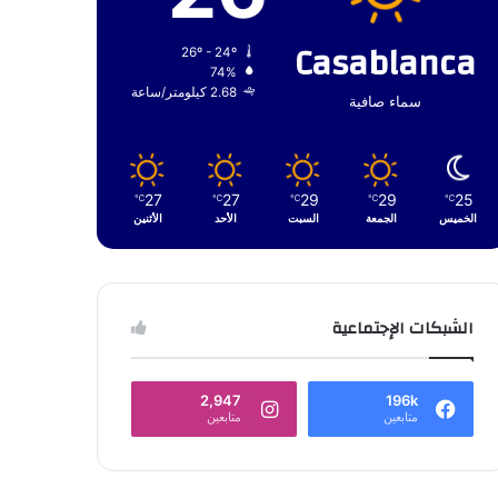
Casablanca
26º - 24º
74%
2.68 كيلومتر/ساعة
سماء صافية
27
27
29
29
25
℃
℃
℃
℃
℃
الخميس
الجمعة
السبت
الأحد
الأثنين
الشبكات الإجتماعية
2,947
196k
متابعين
متابعين