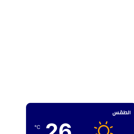
الطقس
26
℃