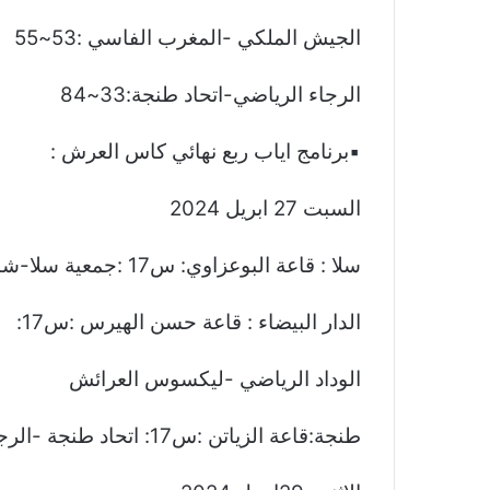
الجيش الملكي -المغرب الفاسي :53~55
الرجاء الرياضي-اتحاد طنجة:33~84
▪︎برنامج اياب ربع نهائي كاس العرش :
السبت 27 ابريل 2024
سلا : قاعة البوعزاوي: س17 :جمعية سلا-شباب المحمدية
الدار البيضاء : قاعة حسن الهيرس :س17:
الوداد الرياضي -ليكسوس العرائش
طنجة:قاعة الزياتن :س17: اتحاد طنجة -الرجاء الرياضي