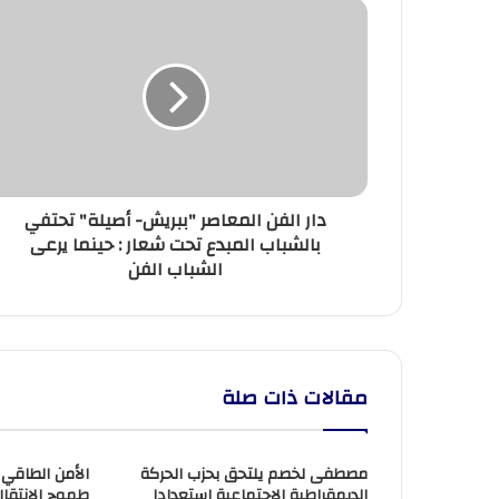
دار
الفن
المعاصر
"ببريش-
أصيلة"
تحتفي
بالشباب
المبدع
تحت
دار الفن المعاصر "ببريش- أصيلة" تحتفي
شعار
بالشباب المبدع تحت شعار : حينما يرعى
:
الشباب الفن
حينما
يرعى
الشباب
الفن
مقالات ذات صلة
مصطفى لخصم يلتحق بحزب الحركة
الأمن الطاقي
الديمقراطية الاجتماعية استعدادا
طموح الانتقال