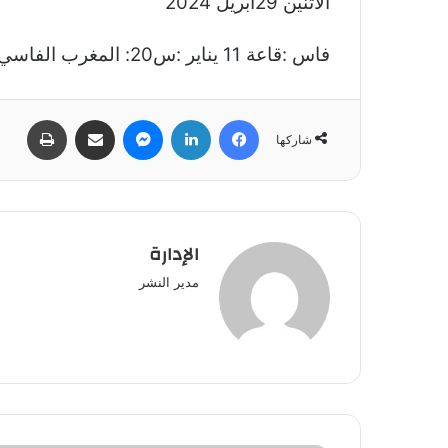
الاثنين 29ابريل 2024
فاس :قاعة 11 يناير :س20: المغرب الفاسي -الجيش الملكي
فيسبوك
لينكدإن
ماسنجر
مشاركة عبر البريد
طباعة
شاركها
الإدارة
مدير النشر