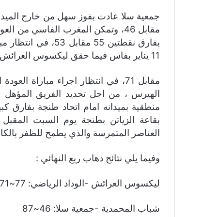
مقابل 46، وتمكن المغرب الفاسي من 
بفارق نقطتين 55 مقا
11 يناير بفاس فيما حقق ليكسوس العرائش فوزا صعبا امام الوداد الرياضي بحصة 77.
مقابل 71، في انتظار اجراء مباراة ا
الهيرس ، من اجل تحديد الفريق المؤهل لل
بقاعة الزياتن بطنجة يوم السبت المقب
العناصر المتمرسة والذي يطمح للظفر بالكا
وفيما يلي نتائج ذهاب ربع النهائي :
ليكسوس العرائش -الوداد الرياضي: 77~71
شباب المحمدية -جمعية سلا: 46~87