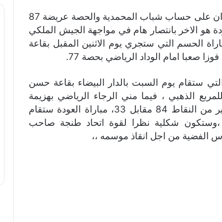
جمعية سلا عادت بفوز سهل من خارج الميدان على حساب شباب المحمدية والحصة عريضة 87
العودة هو الاخر بانتصار هام في مواجهة الجيش الملكي
بل 53، في انتظار مباراة الحسم التي ستجري يوم الاثنين المقبل بقاعة
لعودة التي ستقام يوم السبت بالدار البيضاء بقاعة حسن
مربع الذهبي ، فيما مني الرجاء الرياضي بهزيمة
منطقية بميدانه امام اتحاد طنجة بفارق كبير من النقاط 84 مقابل 33، مباراة العودة ستقام
ل ،وستكون شكلية نظرا لقوة اتحاد طنجة صاحب
س الفضية من اجل انقاذ موسمه ،،