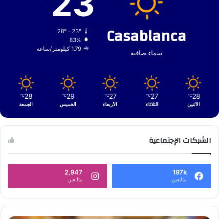
23
Casablanca
28º - 23º
83%
1.79 كيلومتر/ساعة
سماء صافية
28
29
27
27
28
℃
℃
℃
℃
℃
الأثنين
الثلاثاء
الأربعاء
الخميس
الجمعة
الشبكات الإجتماعية
2,947
197k
متابعين
متابعين