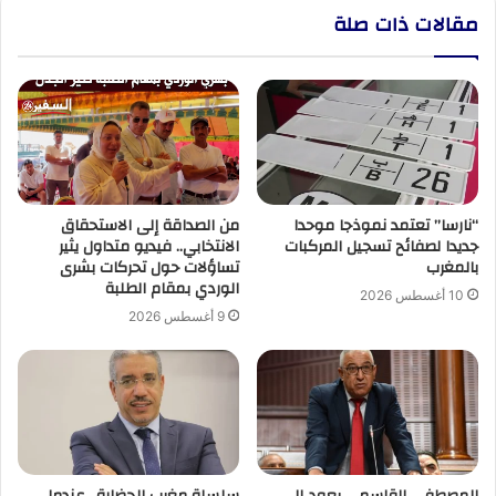
ليبي
مقالات ذات صلة
للأزمة
في
بلادهم
“نارسا” تعتمد نموذجا موحدا
من الصداقة إلى الاستحقاق
جديدا لصفائح تسجيل المركبات
الانتخابي.. فيديو متداول يثير
بالمغرب
تساؤلات حول تحركات بشرى
الوردي بمقام الطلبة
10 أغسطس 2026
9 أغسطس 2026
المصطفى القاسمي يعود إلى
سلسلة مغرب الحضارة.. عندما