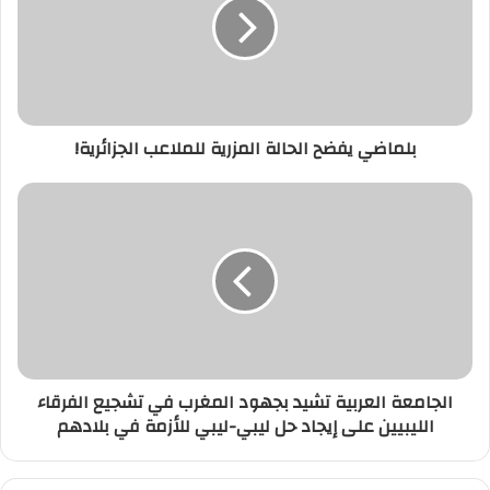
المزرية
للملاعب
الجزائرية!
بلماضي يفضح الحالة المزرية للملاعب الجزائرية!
الجامعة
العربية
تشيد
بجهود
المغرب
في
تشجيع
الفرقاء
الليبيين
الجامعة العربية تشيد بجهود المغرب في تشجيع الفرقاء
على
الليبيين على إيجاد حل ليبي-ليبي للأزمة في بلادهم
إيجاد
حل
ليبي-