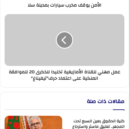
الأمن يوقف مخرب سيارات بمدينة سلا
عمل
مهني
للقناة
الأمازيغية
تخليدا
للذكرى
20
للموافقة
الملكية
عمل مهني للقناة الأمازيغية تخليدا للذكرى 20 للموافقة
على
الملكية على اعتماد حرف"تيفيناغ"
اعتماد
حرف"تيفيناغ"
مقالات ذات صلة
كلية الحقوق بعين السبع تحت
المجهر.. تعليق ماستر واسترجاع