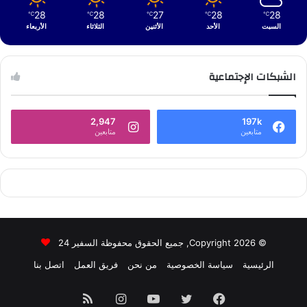
28
28
27
28
28
℃
℃
℃
℃
℃
السبت
الأحد
الأثنين
الثلاثاء
الأربعاء
الشبكات الإجتماعية
2,947
197k
متابعين
متابعين
© Copyright 2026, جميع الحقوق محفوظة السفير 24
الرئيسية
سياسة الخصوصية
من نحن
فريق العمل
اتصل بنا
فيسبوك
تويتر
يوتيوب
انستقرام
ملخص