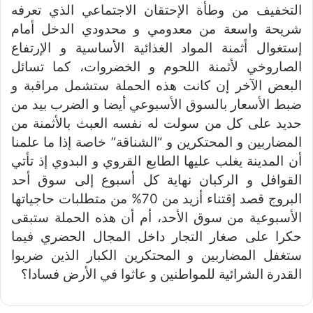
التخفيف من وطأة الإحتقان الاجتماعي الذي تعرفه
شريحة واسعة من معدومي و محدودي الدخل أمام
إستغوال أثمنة المواد الغذائية الأساسية و الإرتفاع
الصاروخي لأثمنة اللحوم و الخضروات، كما تسائل
البعض الآخر إن كانت هذه الحملة ستشمل مراقبة و
ضبط الأسعار بالسوق الأسبوعي أيضا و الضرب بيد من
حديد على كل من سولت له نفسه العبث بالأثمنة من
المضاربين و المحتكرين و “الشناقة” خاصة إذا ما علمنا
أن المدينة يغلب عليها الطابع القروي و البدوي إذ تأتي
القوافل و الركبان نهاية كل أسبوع إلى سوق أحد
البروج قصد إقتناء أزيد من 70% من متطلبات حاجياتها
الأسبوعية من سوق الأحد،
أم أن هذه الحملة ستبقى
حكرا على صغار التجار داخل المجال الحضري فيما
ستغفل المضاربين و المحتكرين الكبار الذين ضربوا
القدرة الشرائية للمواطنين و عاثوا في الأرض فسادا؟