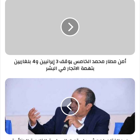
أمن
مطار
محمد
الخامس
يوقف
3
إيرانيين
و4
بلغاريين
أمن مطار محمد الخامس يوقف 3 إيرانيين و4 بلغاريين
بتهمة
بتهمة الاتجار في البشر
الاتجار
في
البشر
عبد
الفتاح
بلعمشي:
استمرار
السياسة
الخارجية
الجزائرية
باستعداء
المغرب