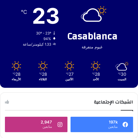
23
℃
Casablanca
30º - 23º
94%
1.33 كيلومتر/ساعة
غيوم متفرقة
28
28
27
28
30
℃
℃
℃
℃
℃
السبت
الأحد
الأثنين
الثلاثاء
الأربعاء
الشبكات الإجتماعية
2,947
197k
متابعين
متابعين