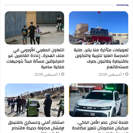
تعويضات متأخرة منذ يناير.. طلبة
التعاون المغربي الأوروبي في
المدرسة العليا للتربية والتكوين
ملف الهجرة.. إعادة القاصرين غير
بالقنيطرة يطالبون بصرف
المرفوقين مسألة مبدأ بتوجيهات
مستحقاتهم
ملكية سامية
7 أغسطس 2026
7 أغسطس 2026
طنجة تدخل عصر الأمن الذكي..
استنفار أمني وعسكري بالفنيدق
مركبتان متطورتان لتعزيز مكافحة
لإفشال محاولة جديدة لاقتحام