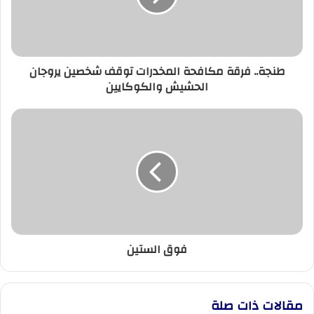
شخصين
يروجان
الحشيش
والكوكايين
طنجة.. فرقة مكافحة المخدرات توقف شخصين يروجان
الحشيش والكوكايين
فوق
الستين
فوق الستين
مقالات ذات صلة