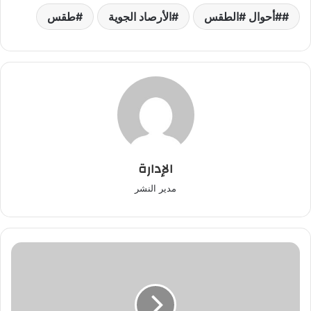
#أحوال #الطقس
الأرصاد الجوية
طقس
الإدارة
مدير النشر
طنجة..
فرقة
مكافحة
المخدرات
توقف