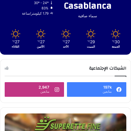
Casablanca
30º - 24º
83%
1.79 كيلومتر/ساعة
سماء صافية
27
27
27
29
30
℃
℃
℃
℃
℃
الجمعة
السبت
الأحد
الأثنين
الثلاثاء
الشبكات الإجتماعية
2,947
197k
متابعين
متابعين