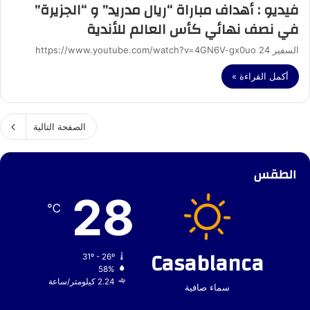
فيديو : أهداف مباراة “ريال مدريد” و “الجزيرة”
في نصف نهائي كأس العالم للأندية
السفير 24 https://www.youtube.com/watch?v=4GN6V-gx0uo
أكمل القراءة »
الصفحة التالية
الطقس
28
℃
Casablanca
31º - 26º
58%
2.24 كيلومتر/ساعة
سماء صافية