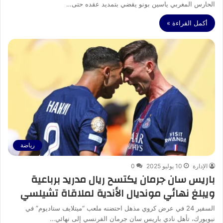
الحارس المغربي ياسين بونو يقضي بتمديد عقده حتى…
أكمل القراءة »
رياضة
الإدارة
10 يوليو 2025
0
باريس سان جرمان يكتسح ريال مدريد برباعية
ويبلغ نهائي مونديال الأندية لملاقاة تشيلسي
السفير 24 في عرض كروي مذهل احتضنه ملعب “ميتلايف ستاديوم” في
نيويورك، تأهل نادي باريس سان جرمان الفرنسي إلى نهائي…