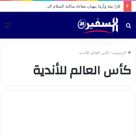
كازا بيئة وأرما ينهيان معاناة ساكنة السلام الياسمين بعد بث “السفير 24”
بحث
الق
عن
الرئيسية
/
كأس العالم للأندية
كأس العالم للأندية