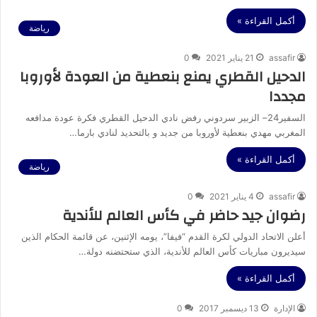
أكمل القراءة »
رياضة
assafir
21 يناير 2021
0
الدحيل القطري يمنع بنعطية من العودة لأوروبا
مجددا
السفير24– الزبير سردوني رفض نادي الدحيل القطري فكرة عودة مدافعه
المغربي مهدي بنعطية لأوروبا من جديد و بالتحديد لنادي بارما…
أكمل القراءة »
رياضة
assafir
4 يناير 2021
0
رضوان جيد حاضر في كأس العالم للأندية
أعلن الاتحاد الدولي لكرة القدم “فيفا”، يومه الإثنين، عن قائمة الحكام الذين
سيديرون مباريات كأس العالم للأندية، الذي ستحتضنه دولة…
أكمل القراءة »
الإدارة
13 ديسمبر 2017
0