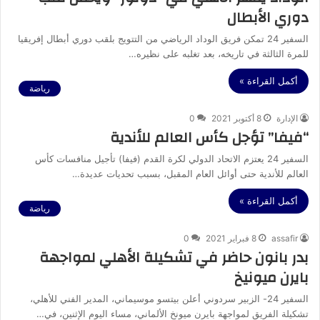
دوري الأبطال
السفير 24 تمكن فريق الوداد الرياضي من التتويج بلقب دوري أبطال إفريقيا
للمرة الثالثة في تاريخه، بعد تغلبه على نظيره…
أكمل القراءة »
رياضة
الإدارة
8 أكتوبر 2021
0
“فيفا” تؤجل كأس العالم للأندية
السفير 24 يعتزم الاتحاد الدولي لكرة القدم (فيفا) تأجيل منافسات كأس
العالم للأندية حتى أوائل العام المقبل، بسبب تحديات عديدة…
أكمل القراءة »
رياضة
assafir
8 فبراير 2021
0
بدر بانون حاضر في تشكيلة الأهلي لمواجهة
بايرن ميونيخ
السفير 24- الزبير سردوني أعلن بيتسو موسيماني، المدير الفني للأهلي،
تشكيلة الفريق لمواجهة بايرن ميونخ الألماني، مساء اليوم الإثنين، في…