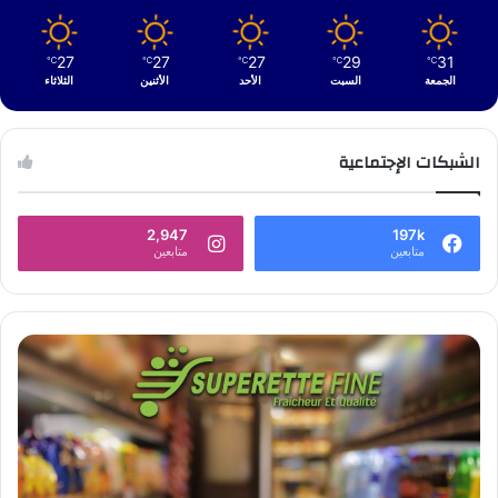
27
27
27
29
31
℃
℃
℃
℃
℃
الجمعة
السبت
الأحد
الأثنين
الثلاثاء
الشبكات الإجتماعية
2,947
197k
متابعين
متابعين